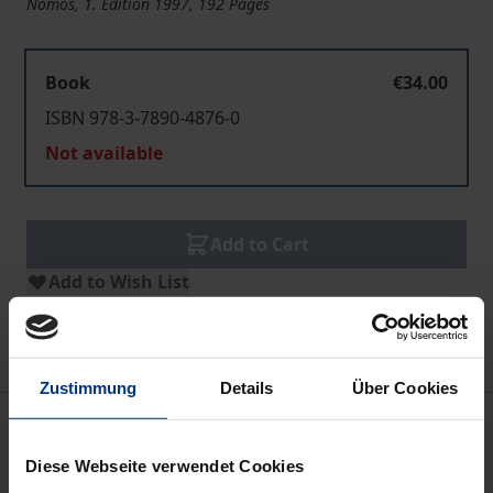
Nomos, 1. Edition 1997, 192 Pages
Book
€34.00
ISBN 978-3-7890-4876-0
Not available
Add to Cart
Add to Wish List
Delivery cost notice
Zustimmung
Details
Über Cookies
Description
Diese Webseite verwendet Cookies
Häufig werden Zweifel laut, ob die von der