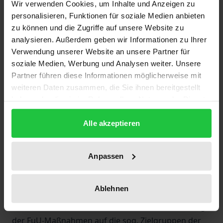
Wir verwenden Cookies, um Inhalte und Anzeigen zu
Bundesanstalt für Arbeit angebotenen Fortbildungs-
personalisieren, Funktionen für soziale Medien anbieten
und Umschulungsmaßnahmen (FuU-Maßnahmen)
zu können und die Zugriffe auf unsere Website zu
zu einer Verringerung der Arbeitslosigkeit beitragen
analysieren. Außerdem geben wir Informationen zu Ihrer
Verwendung unserer Website an unsere Partner für
und die behaupteten Beschäftigungseffekte
soziale Medien, Werbung und Analysen weiter. Unsere
tatsächlich auf die durchgeführten Maßnahmen
Partner führen diese Informationen möglicherweise mit
zurückzuführen sind. Auch an der Methodik der
weiteren Daten zusammen, die Sie ihnen bereitgestellt
Evaluationen des Instituts für Arbeitsmarkt und
haben oder die sie im Rahmen Ihrer Nutzung der Dienste
Berufsforschung, die einen sinnvollen Einsatz der
gesammelt haben.
für die aktive Arbeitsmarktpolitik ausgegebenen
Alle akzeptieren
Gelder nachweisen sollen, wird seit langem – nicht
zuletzt vom Bundesrechnungshof – Kritik geübt.
Anpassen
M. Staat greift in seiner empirischen Studie diese
Einwände auf und liefert zuverlässige Ergebnisse für
Ablehnen
den Zeitraum von 1984 bzw. 1991 (Neue
Bundesländer) bis 1993, die besonders die Wirkung
der FuU-Maßnahmen auf die sog. Zielgruppen der