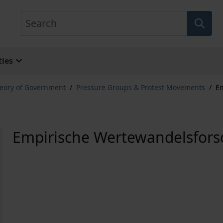
Search
ies
eory of Government
/
Pressure Groups & Protest Movements
/
E
Empirische Wertewandelsfor