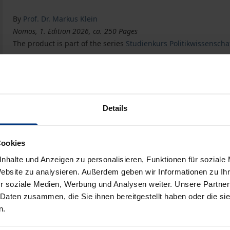
By
Prof. Dr. Markus Klein
Nomos, 1. Edition 2026, ca. 250 Pages
The product is part of the series
Studienkurs Politikwissenscha
Empirische Wertewandelsforschung
eBook
€0.00
ISBN 978-3-7489-6743-9
Details
Not available
Cookies
Prices include VAT. Depending on the delivery address, VAT may
nhalte und Anzeigen zu personalisieren, Funktionen für soziale
Website zu analysieren. Außerdem geben wir Informationen zu I
Add to Cart
Add to Wish List
r soziale Medien, Werbung und Analysen weiter. Unsere Partner
Delivery cost notice
 Daten zusammen, die Sie ihnen bereitgestellt haben oder die s
n.