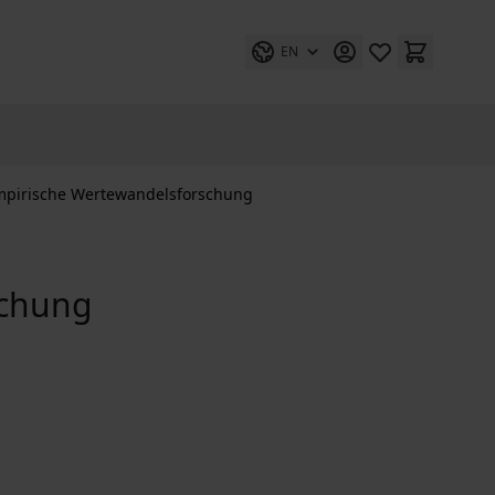
EN
mpirische Wertewandelsforschung
schung