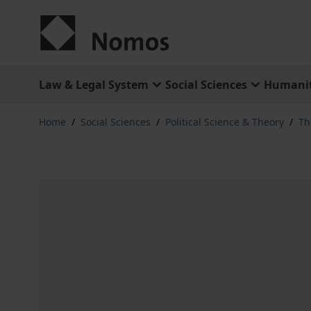
Skip to Content
Law & Legal System
Social Sciences
Humanit
Home
/
Social Sciences
/
Political Science & Theory
/
Th