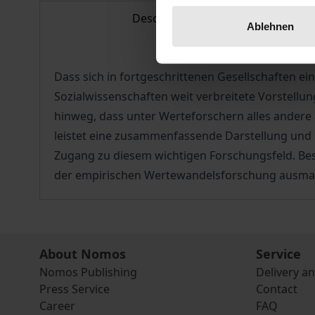
Description
Ablehnen
Dass sich in fortgeschrittenen Gesellschaften ei
Sozialwissenschaften weit verbreitete Vorstellun
hinweg, dass unter Werteforschern alles andere 
leistet eine zusammenfassende Darstellung und 
Zugang zu diesem wichtigen Forschungsfeld. Bes
der empirischen Wertewandelsforschung ausma
About Nomos
Service
Nomos Publishing
Delivery a
Press Service
Contact
Career
FAQ