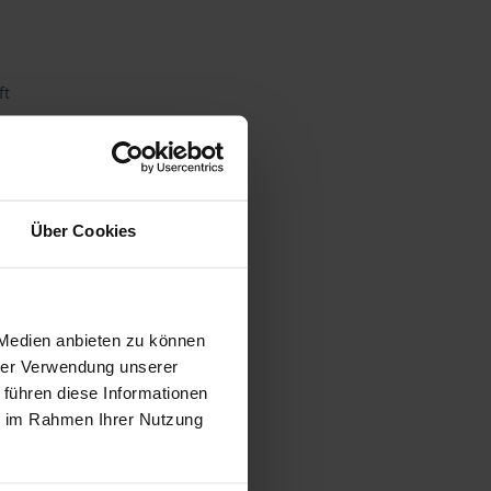
ft
Über Cookies
 vary at checkout.
 Medien anbieten zu können
hrer Verwendung unserer
 führen diese Informationen
ie im Rahmen Ihrer Nutzung