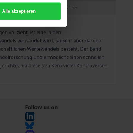
Product safety information
Alle akzeptieren
 vollzieht, ist eine in den
tewandels verwendet wird, täuscht aber darüber
lschaftlichen Wertewandels besteht. Der Band
ndelforschung und ermöglicht einen schnellen
richtet, da diese den Kern vieler Kontroversen
Follow us on