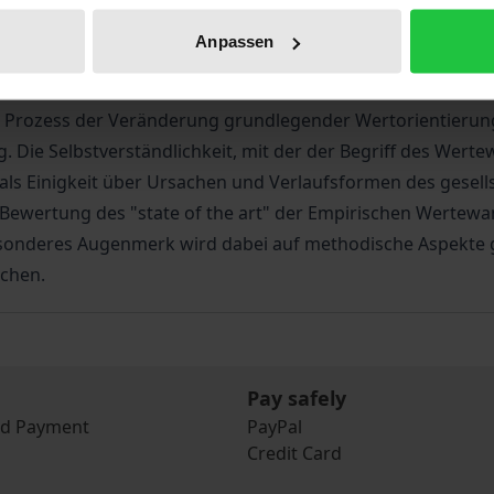
Bibliographical data
Anpassen
n Prozess der Veränderung grundlegender Wertorientierungen
g. Die Selbstverständlichkeit, mit der der Begriff des Wer
als Einigkeit über Ursachen und Verlaufsformen des gesel
Bewertung des "state of the art" der Empirischen Wertewa
onderes Augenmerk wird dabei auf methodische Aspekte ge
chen.
Pay safely
nd Payment
PayPal
Credit Card