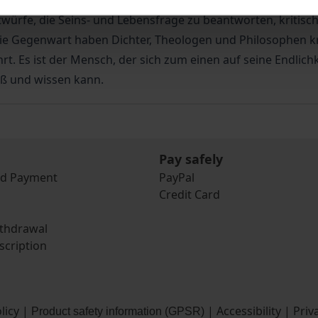
ensch sich in Anbetracht von Geburt, Liebe und Tod selbst ist
ntwürfe, die Seins- und Lebensfrage zu beantworten, kritis
die Gegenwart haben Dichter, Theologen und Philosophen kr
t. Es ist der Mensch, der sich zum einen auf seine Endlic
eiß und wissen kann.
Pay safely
nd Payment
PayPal
Credit Card
ithdrawal
scription
licy
|
|
Accessibility
|
Priv
Product safety information (GPSR)