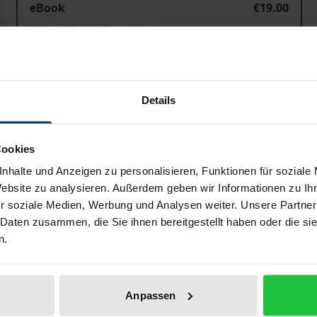
eBook
€19.00
ISBN 978-3-495-86058-8
Available
Details
Prices include VAT. Depending on the delivery address, VAT may
Add to Cart
Add to Wish List
Cookies
Delivery cost notice
nhalte und Anzeigen zu personalisieren, Funktionen für soziale
Website zu analysieren. Außerdem geben wir Informationen zu I
r soziale Medien, Werbung und Analysen weiter. Unsere Partner
 Daten zusammen, die Sie ihnen bereitgestellt haben oder die s
n.
Anpassen
gänglichkeit, seiner Sterblichkeit und Endlichkeit verhält. 