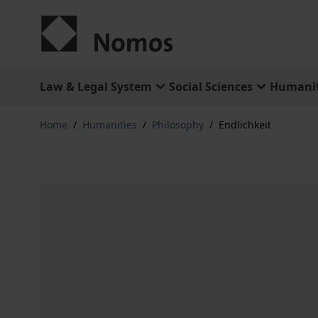
Skip to Content
Law & Legal System
Social Sciences
Humanit
Home
/
Humanities
/
Philosophy
/
Endlichkeit