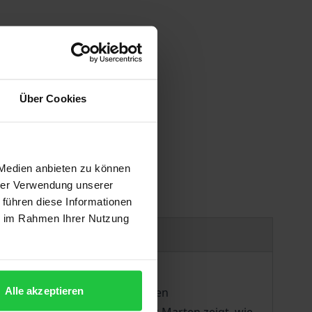
Über Cookies
 vary at checkout.
 Medien anbieten zu können
hrer Verwendung unserer
 führen diese Informationen
ie im Rahmen Ihrer Nutzung
Bibliographical data
Alle akzeptieren
Das führt ihn zu Selbstdeutungen