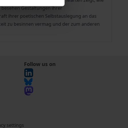
, bleibt letztlich offen. Rainer Marten zeigt, wie
ch besehen Gestaltungen ihrer
aft ihrer poetischen Selbstauslegung an das
hkeit zu besinnen vermag und der zum anderen
Follow us on
acy settings