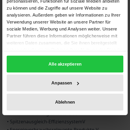
personalisieren, Funktionen für soziale Medien anbieten
nahezu vollständig die energiesektorbezogenen
zu können und die Zugriffe auf unsere Website zu
analysieren. Außerdem geben wir Informationen zu Ihrer
Regelungen des deutschen und europäischen
Verwendung unserer Website an unsere Partner für
Energierechts. Die Änderungen durch das
Gesetz
soziale Medien, Werbung und Analysen weiter. Unsere
zur Beschleunigung des Energieleitungsausbaus
Partner führen diese Informationen möglicherweise mit
sind berücksichtigt. Neu in die Sammlung
weiteren Daten zusammen, die Sie ihnen bereitgestellt
aufgenommen wurden u.a.
haben oder die sie im Rahmen Ihrer Nutzung der Dienste
• EnergiestatistikG
gesammelt haben.
Alle akzeptieren
• BundesbedarfsplanG
• EnergiesteuerG
• Mess- und EichG
Anpassen
• ElektromobilitätsG
• DurchschnittsstrompreisV
Ablehnen
• GashochdrucksleitungsV
• Strom- und Energiesteuer-DVO
• Spitzenausgleich-EffizienzsystemV
• Energieverbrauchsrelevante-Produkte-V