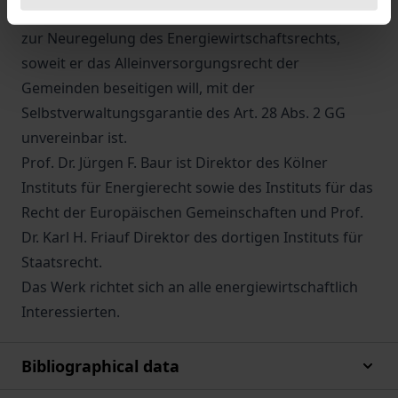
Friauf ist der Ansicht, daß der Regierungsentwurf
zur Neuregelung des Energiewirtschaftsrechts,
soweit er das Alleinversorgungsrecht der
Gemeinden beseitigen will, mit der
Selbstverwaltungsgarantie des Art. 28 Abs. 2 GG
unvereinbar ist.
Prof. Dr. Jürgen F. Baur ist Direktor des Kölner
Instituts für Energierecht sowie des Instituts für das
Recht der Europäischen Gemeinschaften und Prof.
Dr. Karl H. Friauf Direktor des dortigen Instituts für
Staatsrecht.
Das Werk richtet sich an alle energiewirtschaftlich
Interessierten.
Bibliographical data