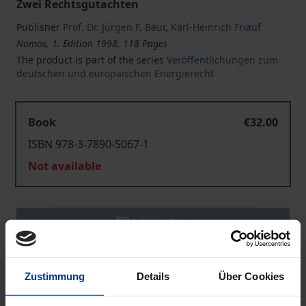
Zwei Rechtsgutachten
Publisher
Prof. Dr. Jürgen F. Baur
,
Karl-Heinrich Friauf
Nomos, 1. Edition 1998, 118 Pages
The product is part of the series
Veröffentlichungen zum
deutschen und europäischen Energierecht
Book
€32.00
ISBN 978-3-7890-5067-1
Not available
Add to Cart
Add to Wish List
Delivery cost notice
Zustimmung
Details
Über Cookies