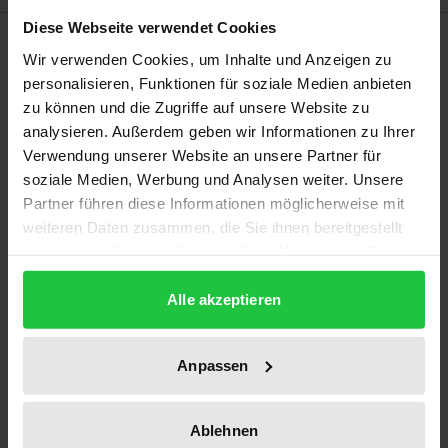
Diese Webseite verwendet Cookies
Description
Wir verwenden Cookies, um Inhalte und Anzeigen zu
personalisieren, Funktionen für soziale Medien anbieten
Mit ihrem Entwurf zur Reform des
zu können und die Zugriffe auf unsere Website zu
Energiewirtschaftsrechts hat die Bundesregierung
analysieren. Außerdem geben wir Informationen zu Ihrer
die Grundlagen für einen neuen
Verwendung unserer Website an unsere Partner für
soziale Medien, Werbung und Analysen weiter. Unsere
Energiewirtschaftsrahmen geschaffen. In einem
Partner führen diese Informationen möglicherweise mit
Rechtsgutachten untersuchen zwei führende
weiteren Daten zusammen, die Sie ihnen bereitgestellt
Europa- und Staatsrechtler seine Zulässigkeit und
haben oder die sie im Rahmen Ihrer Nutzung der Dienste
seine Grenzen unter europa- und
gesammelt haben.
verfassungsrechtlichen Aspekten.
Alle akzeptieren
Baur kommt in dem europarechtlichen Teil der
Arbeit zu dem Ergebnis, daß die
Anpassen
Elektrizitätsbinnenmarktrichtlinie einen nahezu
unbeschränkten Spielraum für die Umsetzung in
Ablehnen
nationales Recht erlaubt.