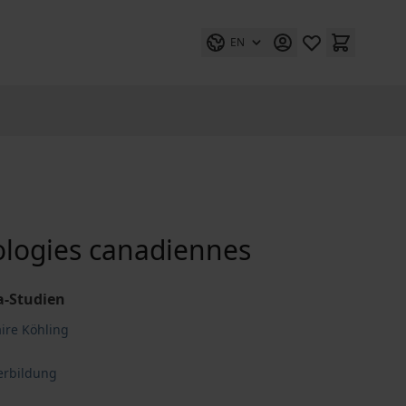
EN
cologies canadiennes
a-Studien
aire Köhling
erbildung