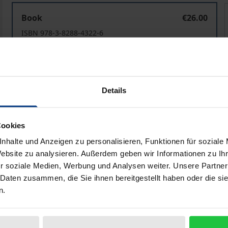
Enseigner le Québec et les écologies canadiennes
Book
€26.00
ISBN 978-3-8288-4322-6
Available in 3-5 business days
Prices include VAT. Depending on the delivery address, VAT may
Details
Add to Cart
Add to Wish List
Cookies
Delivery cost notice
nhalte und Anzeigen zu personalisieren, Funktionen für soziale
Website zu analysieren. Außerdem geben wir Informationen zu I
r soziale Medien, Werbung und Analysen weiter. Unsere Partner
 Daten zusammen, die Sie ihnen bereitgestellt haben oder die s
Bibliographical data
n.
ch in den letzten Jahren unter anderem darauf spezialisie