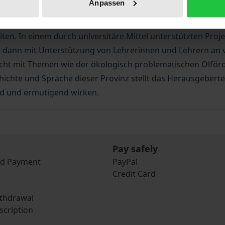
Anpassen
 Themen für den Schulunterricht zu unterstützen. Im Rahm
n rege besucht wurde, entstand die Idee, einige dieser ök
ten. In einem durch universitäre Mittel unterstützten Proj
e dann mit Unterstützung von Lehrerinnen und Lehrern an v
richt mit Themen wie der ökologisch problematischen Ölfö
chte und Sprache dieser Provinz stellt das Herausgebertea
nd und ermutigend wirken.
Pay safely
nd Payment
PayPal
Credit Card
ithdrawal
scription