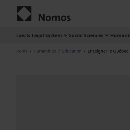
Skip to Content
Law & Legal System
Social Sciences
Humanit
Home
/
Humanities
/
Education
/
Enseigner le Québec 