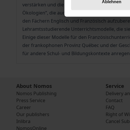
Ablehnen
verstärken und die Aufbereitung kanadistischer
Ökologien“, die auch von Lehrern und Lehrerinne
den Fächern Englisch und Französisch aufzuberei
Lehramtsstudierende Unterrichtsmodelle, die si
Einige dieser Modelle für den Französischunter
der frankophonen Provinz Québec und der Geschi
für andere Schul- und Bildungskontexte anrege
About Nomos
Service
Nomos Publishing
Delivery a
Press Service
Contact
Career
FAQ
Our publishers
Right of W
Inlibra
Cancel Sub
NomosOnline