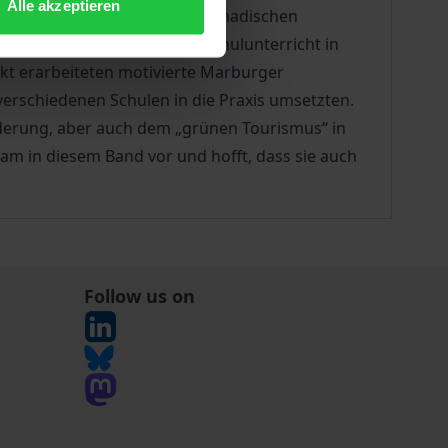
Alle akzeptieren
en einer Ringvorlesung zu „kanadischen
ologischen Themen für den Schulunterricht in
ekt erarbeiteten motivierte Marburger
erschiedenen Schulen in die Praxis umsetzten.
rderung, aber auch dem „grünen Tourismus“ in
m in diesem Band vor und hofft, dass sie auch
Follow us on