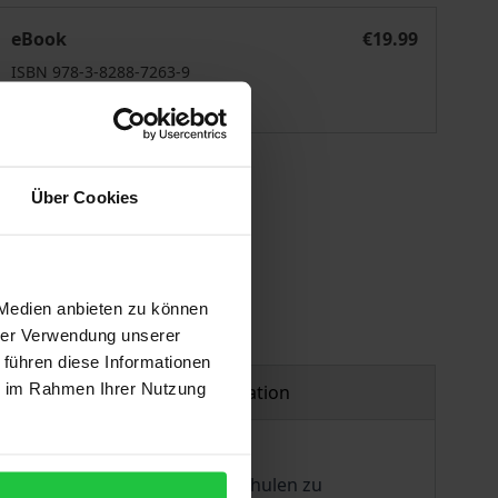
Enseigner le Québec et les écologies canadiennes
eBook
€19.99
ISBN 978-3-8288-7263-9
Available
 vary at checkout.
Über Cookies
 Medien anbieten zu können
hrer Verwendung unserer
 führen diese Informationen
ie im Rahmen Ihrer Nutzung
Product safety information
rt, die Zusammenarbeit mit Schulen zu