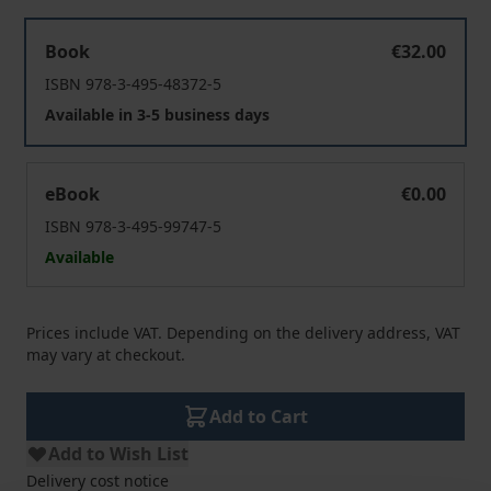
Enthöhter Gott - vertiefter Mensch
Book
€32.00
ISBN 978-3-495-48372-5
Available in 3-5 business days
Enthöhter Gott - vertiefter Mensch
eBook
€0.00
ISBN 978-3-495-99747-5
Available
Prices include VAT. Depending on the delivery address, VAT
may vary at checkout.
Add to Cart
Add to Wish List
Delivery cost notice