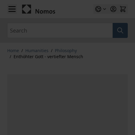
Skip to Content
Search
Home
/
Humanities
/
Philosophy
/
Enthöhter Gott - vertiefter Mensch