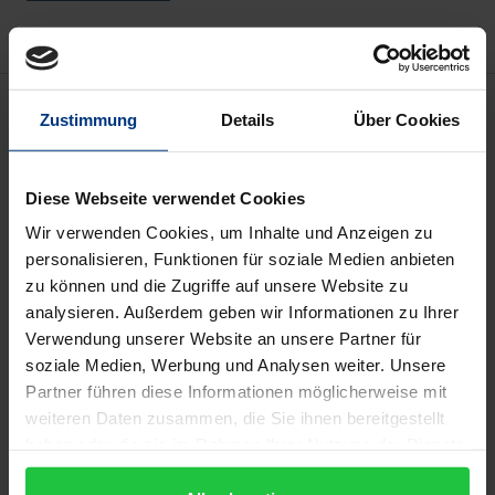
Description
Zustimmung
Details
Über Cookies
Das Buch entfaltet einen Begriff der Demut, dessen
früheres Gewicht heute schwer nachvollziehbar
Diese Webseite verwendet Cookies
geworden ist. Das widersprüchliche Wort führt bei
Wir verwenden Cookies, um Inhalte und Anzeigen zu
personalisieren, Funktionen für soziale Medien anbieten
Meister Eckhart und Jakob Böhme in das Denken
zu können und die Zugriffe auf unsere Website zu
eines Gesamtzusammenhangs, der Höhe und Tiefe,
analysieren. Außerdem geben wir Informationen zu Ihrer
Leere und Fülle, Gott und Mensch ineinander
Verwendung unserer Website an unsere Partner für
überführt durch ein dynamisches
soziale Medien, Werbung und Analysen weiter. Unsere
Beziehungsgeschehen, das grundlegend kreativ ist.
Partner führen diese Informationen möglicherweise mit
weiteren Daten zusammen, die Sie ihnen bereitgestellt
haben oder die sie im Rahmen Ihrer Nutzung der Dienste
„Das Buch Donata Schoeller Reischs besticht nicht nur
gesammelt haben.
durch die kundige Darstellung mystischer Elemente in