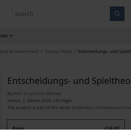
Search
ies
eory of Government
/
Foreign Policy
/
Entscheidungs- und Spielt
Entscheidungs- und Spieltheo
By
Prof. Dr. Joachim Behnke
Nomos, 2. Edition 2020, 230 Pages
The product is part of the series
Studienkurs Politikwissenscha
Entscheidungs- und Spieltheorie
Book
€24.00