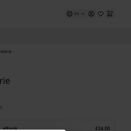
EN
heorie
rie
ft
Entscheidungs- und Spieltheorie
eBook
€24.00