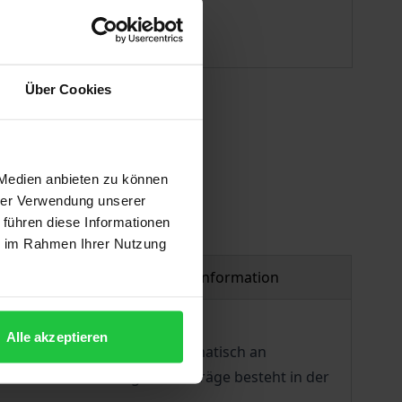
ISBN 978-3-7489-0363-5
Available
Über Cookies
 vary at checkout.
 Medien anbieten zu können
hrer Verwendung unserer
 führen diese Informationen
ie im Rahmen Ihrer Nutzung
Product safety information
Alle akzeptieren
e der Politikwissenschaft dramatisch an
 Einer ihrer wichtigsten Beiträge besteht in der