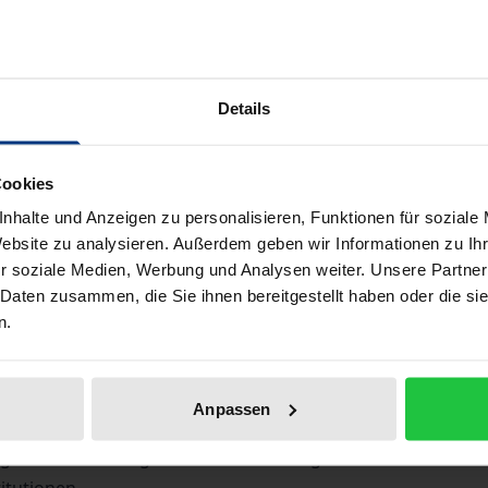
ISBN 978-3-8487-6254-5
Available in 3-5 business days
Details
Prices include VAT. Depending on the delivery address, VAT may
Cookies
Add to Cart
Add to Wish List
nhalte und Anzeigen zu personalisieren, Funktionen für soziale
Delivery cost notice
Website zu analysieren. Außerdem geben wir Informationen zu I
r soziale Medien, Werbung und Analysen weiter. Unsere Partner
 Daten zusammen, die Sie ihnen bereitgestellt haben oder die s
n.
aphical data
Additional material
Anpassen
letzten Jahren in den Sozialwissenschaften und insbesonder
 sich mit strategischen Entscheidungen rationaler Akteure.