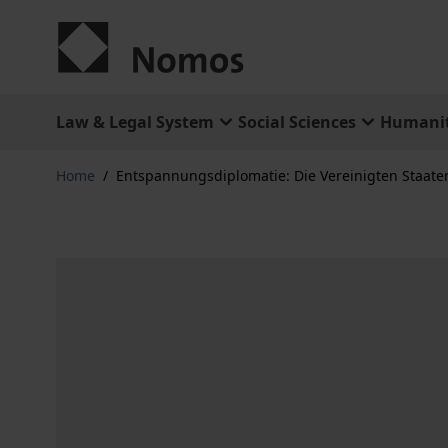
Skip to Content
Law & Legal System
Social Sciences
Humanit
Home
/
Entspannungsdiplomatie: Die Vereinigten Staaten