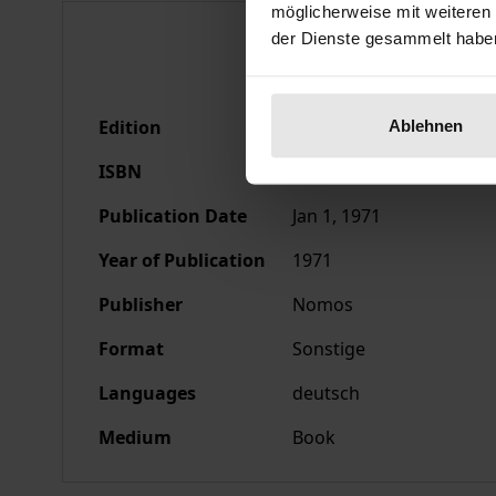
möglicherweise mit weiteren
Bibliographical data
der Dienste gesammelt habe
Edition
1
Ablehnen
ISBN
978-3-7890-0022-5
Publication Date
Jan 1, 1971
Year of Publication
1971
Publisher
Nomos
Format
Sonstige
Languages
deutsch
Medium
Book