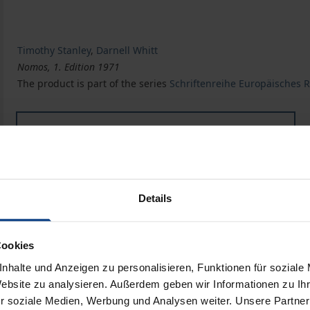
Timothy Stanley
,
Darnell Whitt
Nomos, 1. Edition 1971
The product is part of the series
Schriftenreihe Europäisches Re
Book
€22.00
ISBN 978-3-7890-0022-5
Not available
Details
Add to Cart
Add to Wish List
Cookies
Delivery cost notice
nhalte und Anzeigen zu personalisieren, Funktionen für soziale
Website zu analysieren. Außerdem geben wir Informationen zu I
r soziale Medien, Werbung und Analysen weiter. Unsere Partner