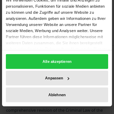
Wir verwenden Cookies, um Inhalte und Anzeigen zu
personalisieren, Funktionen für soziale Medien anbieten
Add to Cart
zu können und die Zugriffe auf unsere Website zu
analysieren. Außerdem geben wir Informationen zu Ihrer
Add to Wish List
Verwendung unserer Website an unsere Partner für
Delivery cost notice
soziale Medien, Werbung und Analysen weiter. Unsere
Partner führen diese Informationen möglicherweise mit
weiteren Daten zusammen, die Sie ihnen bereitgestellt
haben oder die sie im Rahmen Ihrer Nutzung der Dienste
Description
gesammelt haben.
Alle akzeptieren
Prof. Mingxuan Gao is one of the most famous
Chinese criminal law scholars and is regarded as a
Anpassen
"leading scholar of criminal law" and "one of the
founders of the new Chinese criminal law". He was
Ablehnen
involved in the introduction of the Criminal Law of
the People's Republic of China in 1979 and the
comprehensive revision of the Criminal Law of the