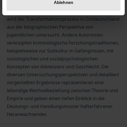
Ablehnen
Mehrfaktorenansatz und die Bedeutung der
Gleichaltrigengruppe für Devianz. In einem Beitrag
wird der Transformationsprozess in Ostdeutschland
aus der biographischen Perspektive von
Jugendlichen untersucht. Andere Autorinnen
verknüpfen kriminologische Forschungstraditionen,
beispielsweise zur Subkultur in Gefängnissen, mit
soziologischen und sozialpsychologischen
Konzepten von Adoleszenz und Geschlecht. Die
diversen Untersuchungsperspektiven und detailliert
vorgestellten Ergebnisse repräsentieren eine
lebendige Wechselbeziehung zwischen Theorie und
Empirie und geben einen tiefen Einblick in die
Deutungs- und Handlungsmuster hafterfahrener
Heranwachsender.