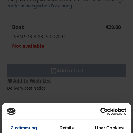
zur Kriminologischen Forschung
Book
€20.00
ISBN 978-3-8329-0070-0
Not available
Add to Cart
Add to Wish List
Delivery cost notice
Description
Zustimmung
Details
Über Cookies