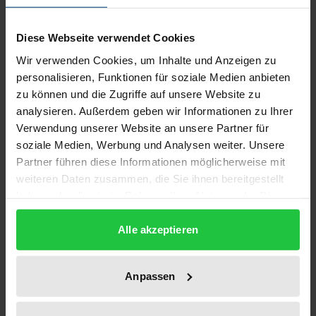
Hinter jeder als kriminell definierten Abweichung
von Jugendlichen steht die vielschichtige und
Diese Webseite verwendet Cookies
konfliktreiche Interaktion zwischen ihren
Wir verwenden Cookies, um Inhalte und Anzeigen zu
subjektiven biographischen Deutungs- und
personalisieren, Funktionen für soziale Medien anbieten
Handlungsmustern, ihrem sozialen Umfeld und
zu können und die Zugriffe auf unsere Website zu
Institutionen sozialer Kontrolle. Dieser
analysieren. Außerdem geben wir Informationen zu Ihrer
vielschichtigen Interaktion wird im vorliegenden
Verwendung unserer Website an unsere Partner für
Sammelband mit Hilfe qualitativer Forschung
soziale Medien, Werbung und Analysen weiter. Unsere
Partner führen diese Informationen möglicherweise mit
nachgegangen. Bis auf einen basieren alle Beiträge
weiteren Daten zusammen, die Sie ihnen bereitgestellt
auf Interviews aus einer qualitativen Untersuchung
haben oder die sie im Rahmen Ihrer Nutzung der Dienste
zu den Hafterfahrungen männlicher Jugendlicher
gesammelt haben.
und Heranwachsender, die seit 1998 am
Alle akzeptieren
Kriminologischen Forschungsinstitut Niedersachsen
(KFN) durchgeführt wird.
Anpassen
Die Autorinne betrachten beispielsweise das
Verhältnis zwischen Erziehung und Strafe, den