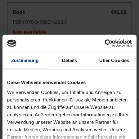
Book
€46.00
ISBN 978-3-96821-226-5
Not available
Add to Cart
Zustimmung
Details
Über Cookies
Add to Wish List
Delivery cost notice
Diese Webseite verwendet Cookies
Wir verwenden Cookies, um Inhalte und Anzeigen zu
personalisieren, Funktionen für soziale Medien anbieten
Description
zu können und die Zugriffe auf unsere Website zu
analysieren. Außerdem geben wir Informationen zu Ihrer
Verwendung unserer Website an unsere Partner für
Die in Anlehnung an Mantegnas Fresken
soziale Medien, Werbung und Analysen weiter. Unsere
entstandene Erzählung Det malede værelse der
Partner führen diese Informationen möglicherweise mit