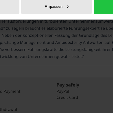
nsetzen und überprüfen, ob der eingeschlagene Kurs Erfol
Anpassen
ngsexpertise lässt sich auch in turbulenten Zeiten "hart am
ment und Ambidexterity unterstützt Führungskräfte und U
er Herausforderungen in turbulenten Unternehmensumwelt
" zu segeln braucht es elaborierte Führungsexpertise üb
 Neben der konzeptionellen Fassung der Grundlage des Le
ip, Change Management und Ambidexterity Antworten auf 
e verbessern Führungskräfte die Leistungsfähigkeit ihre
rentwicklung von Unternehmen gewährleistet?
Pay safely
nd Payment
PayPal
Credit Card
ithdrawal