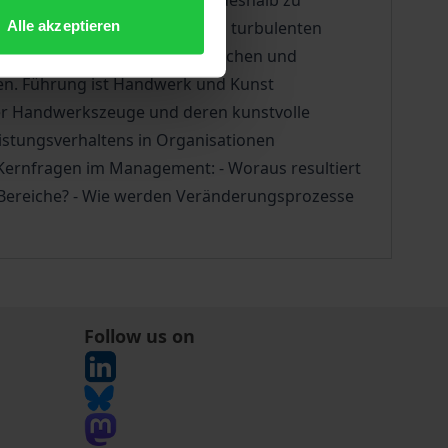
g verspricht. Leadership ist deshalb zu
Alle akzeptieren
 Wind" segeln. / Erfolgreich in turbulenten
nternehmen mit wissenschaftlichen und
en. Führung ist Handwerk und Kunst
er Handwerkszeuge und deren kunstvolle
istungsverhaltens in Organisationen
Kernfragen im Management: - Woraus resultiert
r Bereiche? - Wie werden Veränderungsprozesse
Follow us on