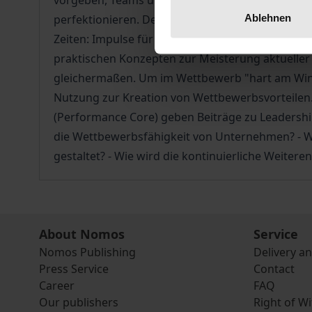
vorgeben, Teams und MitarbeiterInnen passend ei
Ablehnen
perfektionieren. Denn nur mit ausgereifter Führu
Zeiten: Impulse für Leadership, Change Manage
praktischen Konzepten zur Meisterung aktuell
gleichermaßen. Um im Wettbewerb "hart am Wind
Nutzung zur Kreation von Wettbewerbsvorteilen.
(Performance Core) geben Beiträge zu Leadersh
die Wettbewerbsfähigkeit von Unternehmen? - Wi
gestaltet? - Wie wird die kontinuierliche Weite
About Nomos
Service
Nomos Publishing
Delivery a
Press Service
Contact
Career
FAQ
Our publishers
Right of W