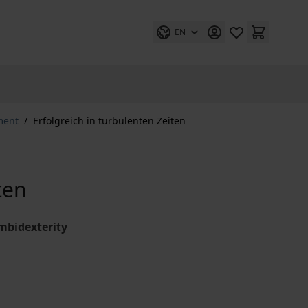
EN
ment
/
Erfolgreich in turbulenten Zeiten
ten
mbidexterity