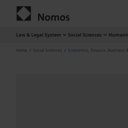
Skip to Content
Law & Legal System
Social Sciences
Humanit
Home
/
Social Sciences
/
Economics, Finance, Business