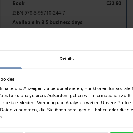
Book
€32.80
ISBN 978-3-95710-244-7
Available in 3-5 business days
Prices include VAT. Depending on the delivery address, VAT may
Details
Add to Cart
Add to Wish List
Delivery cost notice
Cookies
nhalte und Anzeigen zu personalisieren, Funktionen für soziale
Website zu analysieren. Außerdem geben wir Informationen zu I
aphical data
Additional material
r soziale Medien, Werbung und Analysen weiter. Unsere Partner
 Daten zusammen, die Sie ihnen bereitgestellt haben oder die s
n.
e über Unternehmen hinwegfegen. Dann braucht es Persone