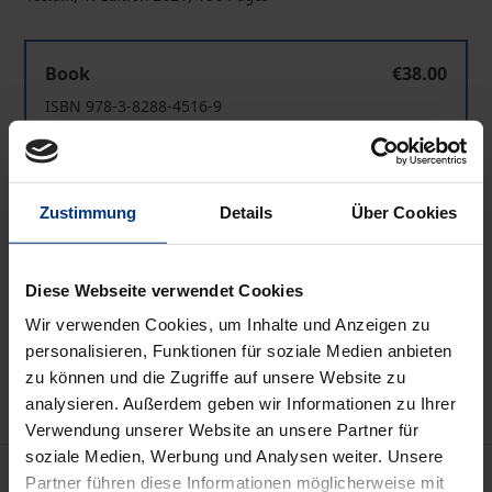
Erfolgsfaktor „Employee Voice“
Book
€38.00
ISBN 978-3-8288-4516-9
Available
Prices include VAT. Depending on the delivery address, VAT
Zustimmung
Details
Über Cookies
may vary at checkout.
Diese Webseite verwendet Cookies
Add to Cart
Wir verwenden Cookies, um Inhalte und Anzeigen zu
Add to Wish List
personalisieren, Funktionen für soziale Medien anbieten
Delivery cost notice
zu können und die Zugriffe auf unsere Website zu
analysieren. Außerdem geben wir Informationen zu Ihrer
Verwendung unserer Website an unsere Partner für
soziale Medien, Werbung und Analysen weiter. Unsere
Description
Partner führen diese Informationen möglicherweise mit