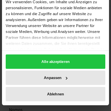
Wir verwenden Cookies, um Inhalte und Anzeigen zu
personalisieren, Funktionen für soziale Medien anbieten
Bibliographical data
zu können und die Zugriffe auf unsere Website zu
analysieren. Außerdem geben wir Informationen zu Ihrer
Verwendung unserer Website an unsere Partner für
Edition
soziale Medien, Werbung und Analysen weiter. Unsere
1
Partner führen diese Informationen möglicherweise mit
weiteren Daten zusammen, die Sie ihnen bereitgestellt
ISBN
haben oder die sie im Rahmen Ihrer Nutzung der Dienste
978-3-7890-2594-5
gesammelt haben.
Alle akzeptieren
Publication Date
Aug 14, 1992
Anpassen
Year of Publication
1992
Ablehnen
Publisher
Nomos