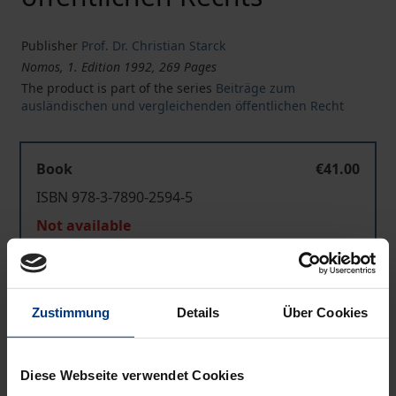
Publisher
Prof. Dr. Christian Starck
Nomos, 1. Edition 1992, 269 Pages
The product is part of the series
Beiträge zum
ausländischen und vergleichenden öffentlichen Recht
Book
€41.00
ISBN 978-3-7890-2594-5
Not available
Add to Cart
Zustimmung
Details
Über Cookies
Add to Wish List
Delivery cost notice
Diese Webseite verwendet Cookies