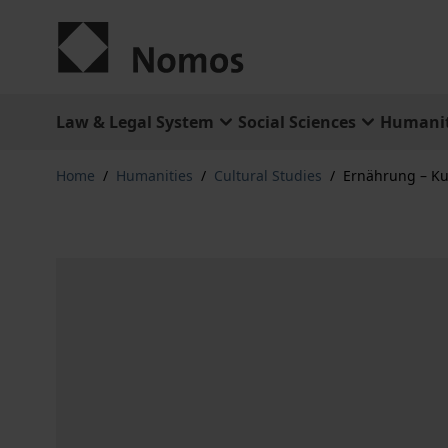
Skip to Content
Law & Legal System
Social Sciences
Humanit
Home
/
Humanities
/
Cultural Studies
/
Ernährung – Kul