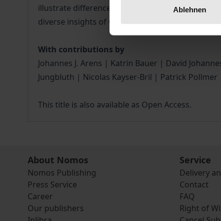
illustrate differences in food cultures and examin
Ablehnen
diverse insights of Gunther Hirschfelder, thereby
With contributions by
Johannes J. Arens | Katrin Bauer | David Johann
Jungbluth | Nicolas Kayser-Bril | Patrick Pollm
This title is also available as Open Access.
About Nomos
Service
Nomos Publishing
Delivery a
Press Service
Contact
Career
FAQ
Our publishers
Right of W
Inlibra
Cancel Sub