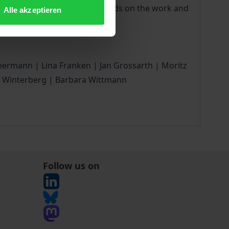
 digitalization. This volume builds on the work and
Alle akzeptieren
rative cultural studies.
eermann | Lina Franken | Jan Grossarth | Moritz
rs Winterberg | Barbara Wittmann
Follow us on