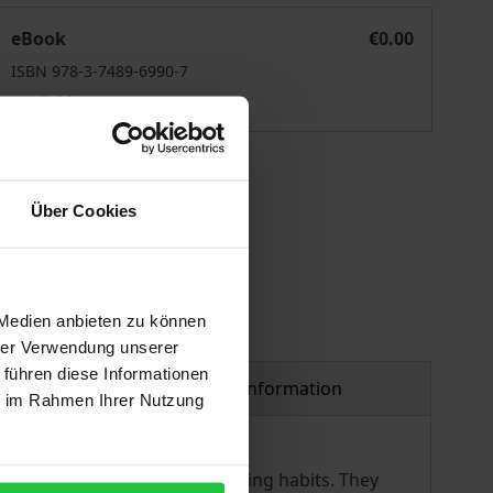
rnährung – Kultur – Alltag
eBook
€0.00
ISBN 978-3-7489-6990-7
Available
 vary at checkout.
Über Cookies
 Medien anbieten zu können
hrer Verwendung unserer
 führen diese Informationen
Product safety information
ie im Rahmen Ihrer Nutzung
into everyday eating and drinking habits. They