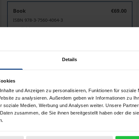
Ernährung – Kultur – Alltag
E
Book
€69.00
ISBN 978-3-7560-4064-3
Available
Prices include VAT. Depending on the delivery address, VAT may
Details
Add to Cart
Add to Wish List
Delivery cost notice
Cookies
nhalte und Anzeigen zu personalisieren, Funktionen für soziale
Website zu analysieren. Außerdem geben wir Informationen zu I
r soziale Medien, Werbung und Analysen weiter. Unsere Partner
aphical data
Additional material
 Daten zusammen, die Sie ihnen bereitgestellt haben oder die s
n.
s, the articles included within this volume offer insights 