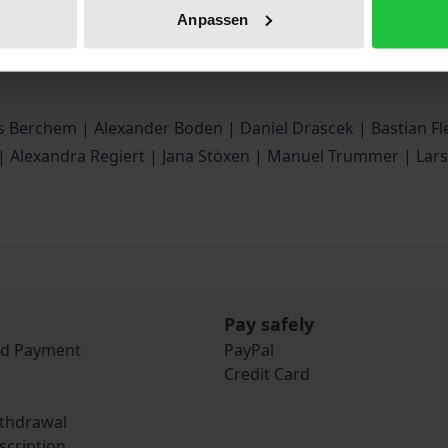
e nutrition within the interplay of economics, politics, and
Anpassen
 shaping food culture perspectives within the field of compa
es Berchem | Alexander Boden | Daniel Drascek | Bastian Fl
er | Alexandra Regiert | Jana Stöxen | Manuel Trummer | La
Pay safely
nd Payment
PayPal
Credit Card
ithdrawal
scription