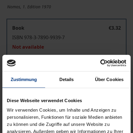
Nomos, 1. Edition 1970
Book
€3.32
ISBN 978-3-7890-9939-7
Not available
Add to Cart
Zustimmung
Details
Über Cookies
Add to Wish List
Delivery cost notice
Diese Webseite verwendet Cookies
Wir verwenden Cookies, um Inhalte und Anzeigen zu
personalisieren, Funktionen für soziale Medien anbieten
Bibliographical data
zu können und die Zugriffe auf unsere Website zu
analysieren. Außerdem geben wir Informationen zu Ihrer