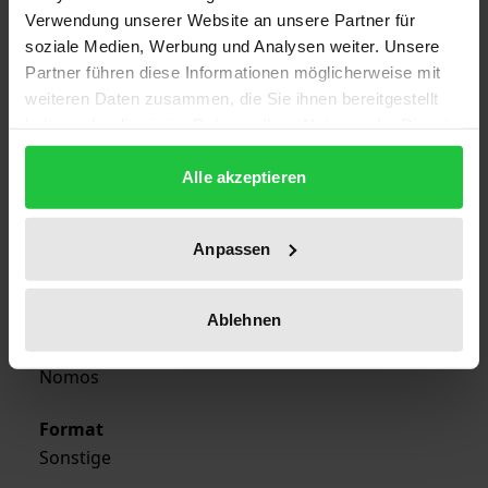
Verwendung unserer Website an unsere Partner für
Edition
soziale Medien, Werbung und Analysen weiter. Unsere
1
Partner führen diese Informationen möglicherweise mit
weiteren Daten zusammen, die Sie ihnen bereitgestellt
ISBN
haben oder die sie im Rahmen Ihrer Nutzung der Dienste
978-3-7890-9939-7
gesammelt haben.
Alle akzeptieren
Publication Date
Jan 1, 1970
Anpassen
Year of Publication
1970
Ablehnen
Publisher
Nomos
Format
Sonstige