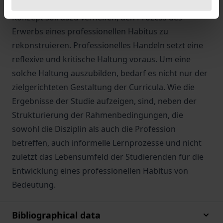
Habituskonzept Pierre Bourdieus zugrunde. Das
Konzept soll dazu verhelfen, den Prozess des
Erwerbs eines professionellen Habitus zu
rekonstruieren. Professionelles Handeln setzt eine
reflexive und kritische Haltung voraus. Um eine
solche Haltung auszubilden, bedarf es nicht nur der
zielgerichteten Gestaltung der Curricula. Wie die
Ergebnisse der Studie aufzeigen, sind, neben der
Strukturierung der Rahmenbedingungen, die
sowohl die Disziplin als auch die Profession
betreffen, auch informelle Lernprozesse und nicht
zuletzt das Lebensumfeld der Studierenden für die
Entwicklung eines professionellen Habitus von
Bedeutung.
Bibliographical data