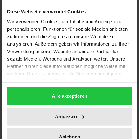
Description
Diese Webseite verwendet Cookies
Die Professionalisierung der Sozialen Arbeit steht
Wir verwenden Cookies, um Inhalte und Anzeigen zu
angesichts aktueller gesellschaftspolitischer und
personalisieren, Funktionen für soziale Medien anbieten
sozialstruktureller Entwicklungen vor neuen
zu können und die Zugriffe auf unsere Website zu
analysieren. Außerdem geben wir Informationen zu Ihrer
Herausforderungen, die von den Hochschulen bei
Verwendung unserer Website an unsere Partner für
der Planung ihrer Curricula bedacht werden
soziale Medien, Werbung und Analysen weiter. Unsere
müssen. Die Ausrichtung auf eine wissensbasierte
Partner führen diese Informationen möglicherweise mit
Dienstleistungsgesellschaft zieht die strukturelle
weiteren Daten zusammen, die Sie ihnen bereitgestellt
Reorganisation der Studiengänge und die
haben oder die sie im Rahmen Ihrer Nutzung der Dienste
Neugestaltung der Curricula nach sich. Die
gesammelt haben.
Alle akzeptieren
vorliegende Studie soll – am Beispiel der Hochschule
und dem Arbeitsfeld Soziale Arbeit – einen Beitrag
leisten, die Auswirkungen sozialstruktureller
Anpassen
Veränderungen auf die Haltungen der Individuen
stärker in den Blick zu nehmen. Der Studie liegt das
Ablehnen