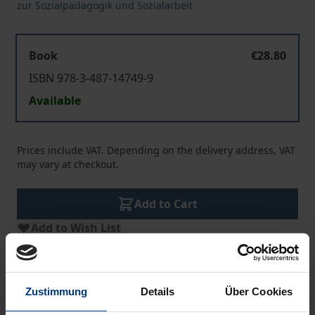
zur Sozialpädagogik und Sozialarbeit
Book
€28.80
ISBN 978-3-487-14749-9
Available
Prices include VAT. Depending on the delivery address, VAT
may vary at checkout.
Add to Cart
Add to Wish List
Delivery cost notice
Zustimmung
Details
Über Cookies