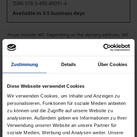
ISBN 978-3-495-49091-4
Available in 3-5 business days
Prices include VAT. Depending on the delivery address, VAT
may vary at checkout.
Add to Cart
Zustimmung
Details
Über Cookies
Add to Wish List
Delivery cost notice
Diese Webseite verwendet Cookies
Wir verwenden Cookies, um Inhalte und Anzeigen zu
personalisieren, Funktionen für soziale Medien anbieten
Description
zu können und die Zugriffe auf unsere Website zu
analysieren. Außerdem geben wir Informationen zu Ihrer
Der Band versammelt literarische Texte
Verwendung unserer Website an unsere Partner für
soziale Medien, Werbung und Analysen weiter. Unsere
verschiedenster Art, die philosophische Probleme