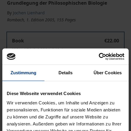
Grundlegung der Philosophischen Biologie
By
Jochen Lienhard
Rombach, 1. Edition 2005, 155 Pages
Book
€22.00
ISBN 978-3-96821-042-1
Available
Zustimmung
Details
Über Cookies
Prices include VAT. Depending on the delivery address, VAT
may vary at checkout.
Diese Webseite verwendet Cookies
Add to Cart
Wir verwenden Cookies, um Inhalte und Anzeigen zu
personalisieren, Funktionen für soziale Medien anbieten
Add to Wish List
zu können und die Zugriffe auf unsere Website zu
Delivery cost notice
analysieren. Außerdem geben wir Informationen zu Ihrer
Verwendung unserer Website an unsere Partner für