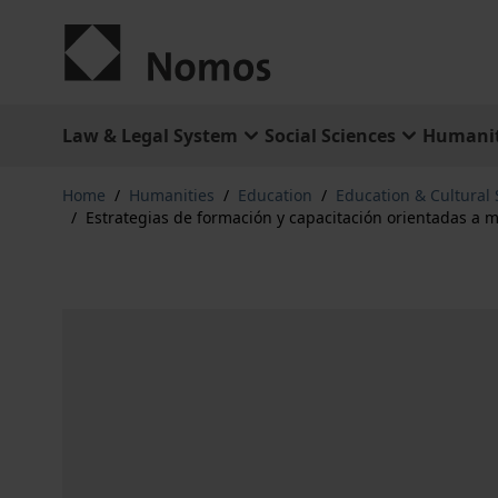
Skip to Content
Law & Legal System
Social Sciences
Humanit
Home
/
Humanities
/
Education
/
Education & Cultural 
/
Estrategias de formación y capacitación orientadas a 