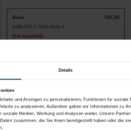
Book
€45.00
ISBN 978-3-7890-4536-3
Not available
Add to Cart
Add to Wish List
Details
Delivery cost notice
Cookies
Prod
nhalte und Anzeigen zu personalisieren, Funktionen für soziale
Website zu analysieren. Außerdem geben wir Informationen zu I
r soziale Medien, Werbung und Analysen weiter. Unsere Partner
 Daten zusammen, die Sie ihnen bereitgestellt haben oder die s
n.