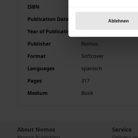
ISBN
978-3-7890-4536-3
Publication Date
May 15, 1997
Ablehnen
Year of Publication
1997
Publisher
Nomos
Format
Softcover
Languages
spanisch
Pages
317
Medium
Book
About Nomos
Service
Nomos Publishing
Delivery a