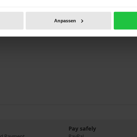
Anpassen
Pay safely
nd Payment
PayPal