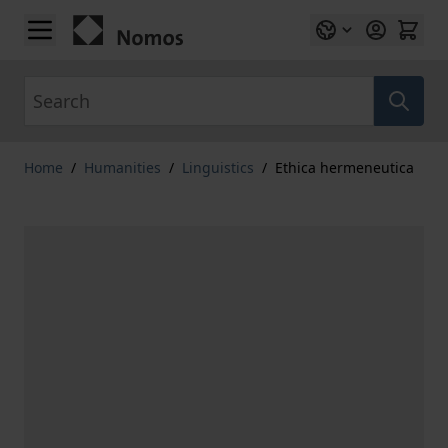
Skip to Content
Search
Home
/
Humanities
/
Linguistics
/
Ethica hermeneutica