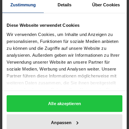
Zustimmung
Details
Über Cookies
Die hier vereinten Studien stellen ethische Fragen an
antike Texte. Indem sie zum Verstehen ethischer
Probleme beitragen wollen, bieten sie Elemente
Diese Webseite verwendet Cookies
einer hermeneutischen Ethik. Die Fragestellung des
Wir verwenden Cookies, um Inhalte und Anzeigen zu
Interpreten arbeitet die moralische Dimension einer
personalisieren, Funktionen für soziale Medien anbieten
Dichtung heraus; sie hat das Ziel, die ethische
zu können und die Zugriffe auf unsere Website zu
Bedeutung eines Werkes zu verdeutlichen und zu
analysieren. Außerdem geben wir Informationen zu Ihrer
Verwendung unserer Website an unsere Partner für
akzentuieren. Dabei kann die hermeneutische Arbeit
soziale Medien, Werbung und Analysen weiter. Unsere
auch von einer heutigen Problemstellung ausgehen
Partner führen diese Informationen möglicherweise mit
und einen Text in das Licht dieser Frage bringen; die
weiteren Daten zusammen, die Sie ihnen bereitgestellt
Deutung eines Werkes kann zu dessen Kritik in
haben oder die sie im Rahmen Ihrer Nutzung der Dienste
ethischer Hinsicht führen. Die ethische
gesammelt haben.
Interpretation ist keine beliebige Variante
Alle akzeptieren
hermeneutischer Praxis. Im Gegenteil wird für die
meisten der hier gestellten
Anpassen
Interpretationshinsichten beansprucht, daß sie