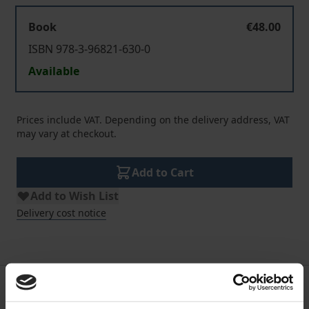
Book
€48.00
ISBN 978-3-96821-630-0
Available
Prices include VAT. Depending on the delivery address, VAT
may vary at checkout.
Add to Cart
Add to Wish List
Delivery cost notice
Description