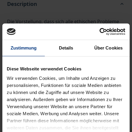
Description
Die Vorstellung, dass sich alle ethischen Probleme
mit nur einem Moralprinzip auflösen lassen, kann
niemals der Komplexität der moralischen
Wirklichkeit gerecht werden. Dieses Buch stellt sich
Zustimmung
Details
Über Cookies
damit gegen einen erheblichen Teil der ethischen
Tradition. Es ist leitende Überzeugung, dass die
Diese Webseite verwendet Cookies
traditionellen ethischen Theorien zwar jeweils einen
Wir verwenden Cookies, um Inhalte und Anzeigen zu
Teilaspekt der moralischen Wirklichkeit richtig
personalisieren, Funktionen für soziale Medien anbieten
herausarbeiten – in der Anwendung jedoch
zu können und die Zugriffe auf unsere Website zu
fälschlicherweise geglaubt wird, dass die Theorie
analysieren. Außerdem geben wir Informationen zu Ihrer
grundsätzlich das Ganze der moralischen
Verwendung unserer Website an unsere Partner für
Wirklichkeit abdecke. Die Komplexität eines
soziale Medien, Werbung und Analysen weiter. Unsere
schwierigen moralischen Problems kann nur mittels
Partner führen diese Informationen möglicherweise mit
weiteren Daten zusammen, die Sie ihnen bereitgestellt
einer pluralistischen ethischen Methode