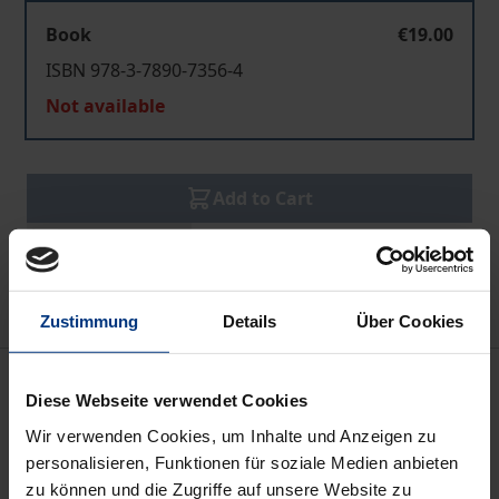
Book
€19.00
ISBN 978-3-7890-7356-4
Not available
Add to Cart
Add to Wish List
Delivery cost notice
Zustimmung
Details
Über Cookies
Description
Diese Webseite verwendet Cookies
Wir verwenden Cookies, um Inhalte und Anzeigen zu
Das vorliegende Werk mit dem Titel »Ethik im Recht
personalisieren, Funktionen für soziale Medien anbieten
am Beispiel des Tatbestandsmerkmals der
zu können und die Zugriffe auf unsere Website zu