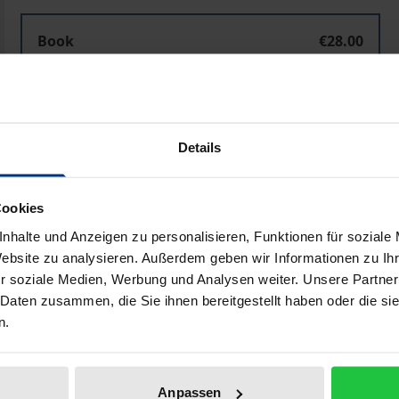
Book
€28.00
ISBN 978-3-7890-6475-3
Not available
Details
Add to Cart
Add to Wish List
Delivery cost notice
Cookies
nhalte und Anzeigen zu personalisieren, Funktionen für soziale
Website zu analysieren. Außerdem geben wir Informationen zu I
r soziale Medien, Werbung und Analysen weiter. Unsere Partner
Bibliographical data
 Daten zusammen, die Sie ihnen bereitgestellt haben oder die s
n.
 wider, das Freunde und Kollegen zum ehrenden Gedenken an
Anpassen