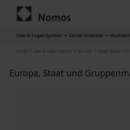
Skip to Content
Law & Legal System
Social Sciences
Humanit
Home
/
Law & Legal System
/
EU Law
/
Legal Bases, Con
Europa, Staat und Gruppenm