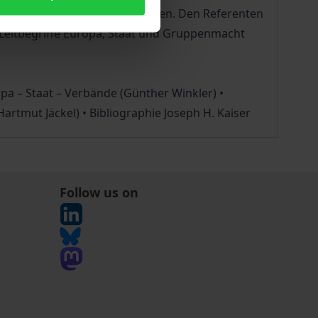
Kaisers maßgeblich geprägt haben. Den Referenten
 Leitbegriffe Europa, Staat und Gruppenmacht
opa – Staat – Verbände (Günther Winkler) •
rtmut Jäckel) • Bibliographie Joseph H. Kaiser
Follow us on