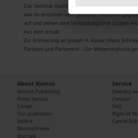
Das Seminar stand unter drei Leitbegriffen, wel
war im einzelnen kein genaues Thema vorgegeben
auf und ziehen eine Verbindungslinie zu dem wis
Aus dem Inhalt:
Zur Erinnerung an Joseph H. Kaiser (Hans Schneide
Parteien und Parlament – Zur Metamorphose gesel
About Nomos
Service
Nomos Publishing
Delivery a
Press Service
Contact
Career
FAQ
Our publishers
Right of W
Inlibra
Cancel Sub
NomosOnline
Journals