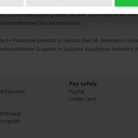
che die wissenschaftliche und praktische Arbeit Joseph H. 
; in ihren Beiträgen greifen sie aber zumindest einen der
senschaftlichen Oeuvre von Kaiser.
r) • Politische Identität in Europa (Karl M. Meessen) • Eur
lschaftlicher Gruppen in Subjekte staatlichen Handelns (Ha
Pay safely
nd Payment
PayPal
Credit Card
ithdrawal
scription