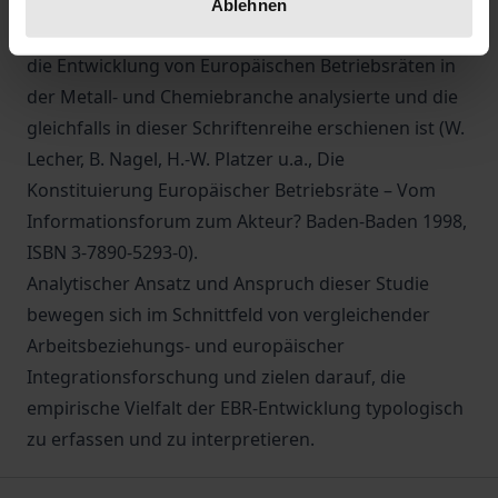
schließt diese Studie damit an eine Untersuchung
Ablehnen
der Verfasser an, die in einem Vier-Ländervergleich
die Entwicklung von Europäischen Betriebsräten in
der Metall- und Chemiebranche analysierte und die
gleichfalls in dieser Schriftenreihe erschienen ist (W.
Lecher, B. Nagel, H.-W. Platzer u.a., Die
Konstituierung Europäischer Betriebsräte – Vom
Informationsforum zum Akteur? Baden-Baden 1998,
ISBN 3-7890-5293-0).
Analytischer Ansatz und Anspruch dieser Studie
bewegen sich im Schnittfeld von vergleichender
Arbeitsbeziehungs- und europäischer
Integrationsforschung und zielen darauf, die
empirische Vielfalt der EBR-Entwicklung typologisch
zu erfassen und zu interpretieren.