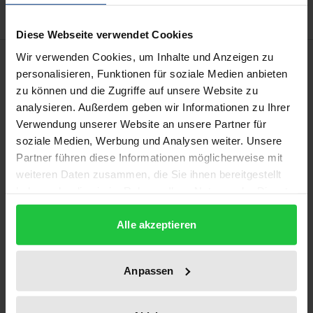
Diese Webseite verwendet Cookies
Description
Wir verwenden Cookies, um Inhalte und Anzeigen zu
personalisieren, Funktionen für soziale Medien anbieten
zu können und die Zugriffe auf unsere Website zu
Auf der Basis qualitativer, vergleichender
analysieren. Außerdem geben wir Informationen zu Ihrer
Fallanalysen von jeweils fünf Europäischen
Verwendung unserer Website an unsere Partner für
Betriebsräten in den Branchen Banken,
soziale Medien, Werbung und Analysen weiter. Unsere
Versicherungen und Lebensmittelindustrie und der
Partner führen diese Informationen möglicherweise mit
weiteren Daten zusammen, die Sie ihnen bereitgestellt
Analyse der sektoralen Bedingungen und
haben oder die sie im Rahmen Ihrer Nutzung der Dienste
Perspektiven ihrer Vernetzung leistet die Arbeit
gesammelt haben.
einen Beitrag zur empirischen
Alle akzeptieren
Grundlagenforschung auf dem noch weithin
unbestellten Feld der Europäisierung von
Anpassen
Arbeitsbeziehungen.
Unter einem erweiterten analytischen Blickwinkel