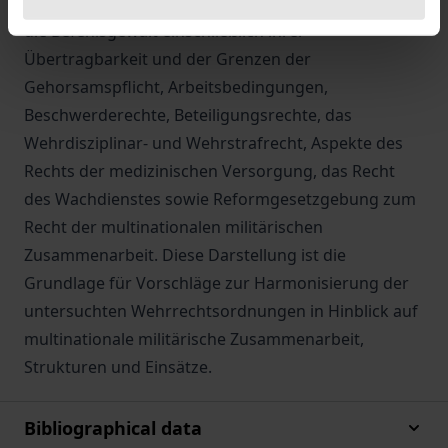
Grundrechte von Soldaten, Pflichten der Soldaten,
die Befehlsgewalt einschließlich ihrer
Übertragbarkeit und der Grenzen der
Gehorsamspflicht, Arbeitsbedingungen,
Beschwerderechte, Beteiligungsrechte, das
Wehrdisziplinar- und Wehrstrafrecht, Aspekte des
Rechts der medizinischen Versorgung, das Recht
des Wachdienstes sowie Reformgesetzgebung zum
Recht der multinationalen militärischen
Zusammenarbeit. Diese Darstellung ist die
Grundlage für Vorschläge zur Harmonisierung der
untersuchten Wehrrechtsordnungen in Hinblick auf
multinationale militärische Zusammenarbeit,
Strukturen und Einsätze.
Bibliographical data