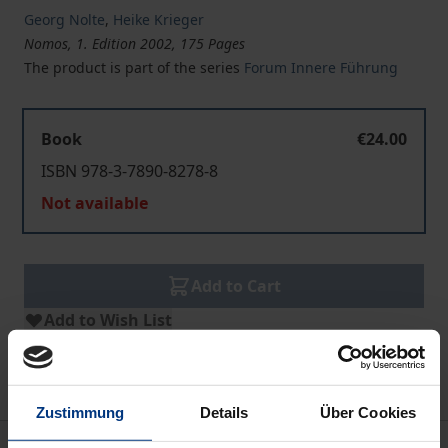
Georg Nolte
,
Heike Krieger
Nomos, 1. Edition 2002, 175 Pages
The product is part of the series
Forum Innere Führung
Book
€24.00
ISBN 978-3-7890-8278-8
Not available
Add to Cart
Add to Wish List
Delivery cost notice
Zustimmung
Details
Über Cookies
Description