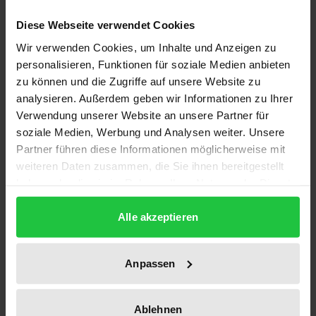
Diese Webseite verwendet Cookies
Es handelt sich um eine Studie, die das
Wir verwenden Cookies, um Inhalte und Anzeigen zu
Bundesministerium der Verteidigung zur Ermittlung
personalisieren, Funktionen für soziale Medien anbieten
des Harmonisierungsbedarfs bei der Schaffung
zu können und die Zugriffe auf unsere Website zu
analysieren. Außerdem geben wir Informationen zu Ihrer
multinationaler europäischer Streitkräftestrukturen
Verwendung unserer Website an unsere Partner für
angefordert hat. Die wichtigsten Elemente der
soziale Medien, Werbung und Analysen weiter. Unsere
Wehrrechtsordnungen von Belgien, Dänemark,
Partner führen diese Informationen möglicherweise mit
Deutschland, Frankreich, Luxemburg, der
weiteren Daten zusammen, die Sie ihnen bereitgestellt
Niederlande, Polen, Spanien und des Vereinigten
haben oder die sie im Rahmen Ihrer Nutzung der Dienste
Königreichs werden rechtsvergleichend dargestellt.
gesammelt haben.
Alle akzeptieren
Dies sind die historischen und politischen
Hintergründe der untersuchten
Wehrrechtsordnungen, das jeweilige
Anpassen
Wehrverfassungsrecht, insbesondere die
Bestimmungen über den Einsatz der Streitkräfte,
Ablehnen