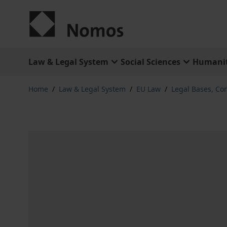
Skip to Content
Law & Legal System
Social Sciences
Humanit
Home
/
Law & Legal System
/
EU Law
/
Legal Bases, Con