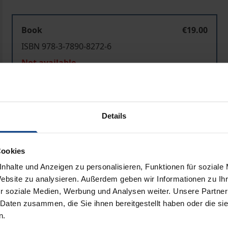
Book
€19.00
ISBN 978-3-7890-8272-6
Not available
Add to Cart
Add to Wish List
Details
Delivery cost notice
Cookies
nhalte und Anzeigen zu personalisieren, Funktionen für soziale
Bibliographical data
Website zu analysieren. Außerdem geben wir Informationen zu I
r soziale Medien, Werbung und Analysen weiter. Unsere Partner
 Daten zusammen, die Sie ihnen bereitgestellt haben oder die s
den Perspektiven sechs verschiedener Mitgliedsstaaten de
n.