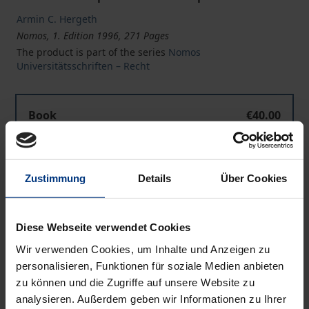
Armin C. Hergeth
Nomos, 1. Edition 1996, 271 Pages
The product is part of the series
Nomos
Universitätsschriften – Recht
Book
€40.00
ISBN 978-3-7890-4105-1
Not available
Zustimmung
Details
Über Cookies
Add to Cart
Diese Webseite verwendet Cookies
Add to Wish List
Wir verwenden Cookies, um Inhalte und Anzeigen zu
Delivery cost notice
personalisieren, Funktionen für soziale Medien anbieten
zu können und die Zugriffe auf unsere Website zu
analysieren. Außerdem geben wir Informationen zu Ihrer