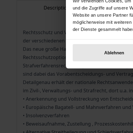
Wir verwenden Cookies, um I
Description
Bibl
und die Zugriffe auf unsere 
Website an unsere Partner fü
möglicherweise mit weiteren
der Dienste gesammelt habe
Rechtsschutz und Verfahren sind zentrale Baust
der verschiedenen Verfahrensordnungen kennt, k
Das neue große Handbuch zum EU-Rechtsschutz e
Ablehnen
Rechtsschutzoptionen und Verfahrensarten vor 
Strafverfahrensrechts dargestellt und in überge
sind dabei das Vorabentscheidungs- und Vertrags
Detailgenau erhält der nationale Rechtsanwender
im Zivil-, Verwaltungs- und Strafrecht, dort u.a. 
• Anerkennung und Vollstreckung von Entscheidun
• Europäische Bagatell- und Mahnverfahren und 
• Insolvenzverfahren
• Beweisaufnahme, Zustellung , Prozesskostenhi
• Alternative Streitbeilegung und Schiedsverfahr