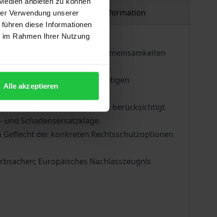
 Medien anbieten zu können
Product safety information
hrer Verwendung unserer
 führen diese Informationen
ie im Rahmen Ihrer Nutzung
strukturellen Parallelen und Gemeinsamkeiten
e anbieten.
r Hand werden sämtliche wichtigen
Alle akzeptieren
hen Zivil-, Verwaltungs- und
tzidee eingebettet. Besonders berücksichtigt
s- und Schadensersatzklage.
im Geflecht der konkreten Rechtsschutzoptionen
 Erbsachen; Europäisches Nachlasszeugnis