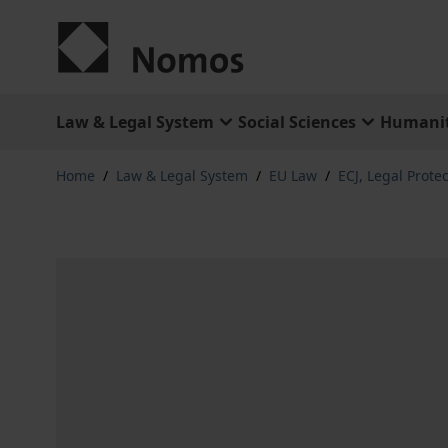
Skip to Content
Law & Legal System
Social Sciences
Humanit
Home
/
Law & Legal System
/
EU Law
/
ECJ, Legal Prote