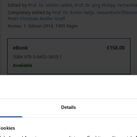
Edited by
Prof. Dr. Stefan Leible
,
Prof. Dr. Jörg Philipp Terhecht
Completely edited by
Prof. Dr. Armin Hatje
,
Gesamtschriftleitun
Peter-Christian Müller-Graff
Nomos, 1. Edition 2014, 1495 Pages
Europäisches Rechtsschutz- und Verfahrensrecht
eBook
€158.00
ISBN 978-3-8452-5833-1
Available
Prices include VAT. Depending on the delivery address, VAT may
Add to Cart
Add to Wish List
Details
Delivery cost notice
Cookies