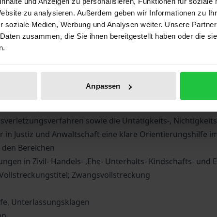
nhalte und Anzeigen zu personalisieren, Funktionen für soziale
iographical data
Reviews
Website zu analysieren. Außerdem geben wir Informationen zu I
r soziale Medien, Werbung und Analysen weiter. Unsere Partner
 Daten zusammen, die Sie ihnen bereitgestellt haben oder die s
n.
eine der unionalen Rechtsordnung. Nur derjenige, der die 
ann konkrete Lösungen für unionsrechtlich gelagerte Fäll
ntwickelt diese notwendige Gesamtperspektive. Aus eine
Anpassen
dem EuGH, dem EUGMR wie aus den Bereichen des europäisc
ordnete Aspekte der unionalen Verfahrens- und Rechtsschu
verletzungsverfahren sowie die Untätigkeits-, Nichtigkeit
 in Justiz und Anwaltschaft eine klare Orientierungshilfe 
in den Bereichen
gen in Zivil- Handels- ,Ehe- Unterhalts- Kindschafts- und
Vollstreckungstitel; Zwangsvollstreckung
lfe, Unterlassungsklagen
en