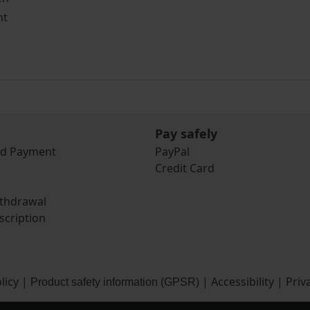
ht
Pay safely
nd Payment
PayPal
Credit Card
ithdrawal
scription
licy
|
|
Accessibility
|
Priv
Product safety information (GPSR)