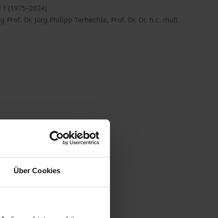
e † (1975–2024)
g Prof. Dr. Jörg Philipp Terhechte
,
Prof. Dr. Dr. h.c. mult.
 vary at checkout.
Über Cookies