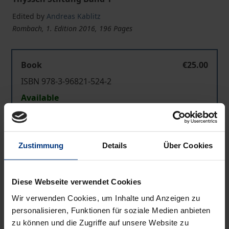
Edited by
Andreas Kablitz
Rombach, 1. Edition 2016, 196 Pages
Book
€25.00
ISBN 978-3-96821-524-2
Available
Prices include VAT. Depending on the delivery address, VAT
may vary at checkout.
Zustimmung
Details
Über Cookies
Add to Cart
Diese Webseite verwendet Cookies
Add to Wish List
Wir verwenden Cookies, um Inhalte und Anzeigen zu
Delivery cost notice
personalisieren, Funktionen für soziale Medien anbieten
zu können und die Zugriffe auf unsere Website zu