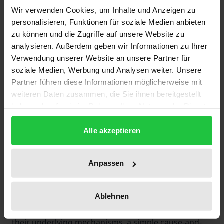
Wir verwenden Cookies, um Inhalte und Anzeigen zu
personalisieren, Funktionen für soziale Medien anbieten
Add to Cart
zu können und die Zugriffe auf unsere Website zu
Add to Wish List
analysieren. Außerdem geben wir Informationen zu Ihrer
Delivery cost notice
Verwendung unserer Website an unsere Partner für
soziale Medien, Werbung und Analysen weiter. Unsere
Partner führen diese Informationen möglicherweise mit
weiteren Daten zusammen, die Sie ihnen bereitgestellt
haben oder die sie im Rahmen Ihrer Nutzung der Dienste
Description
gesammelt haben.
Alle akzeptieren
The establishment and activities of Europol have
resulted in considerable Europeanisation in the fight
Anpassen
against serious and organised crime in Germany.
These processes of change encompass legal and
organisational structures as well as strategic and
Ablehnen
operational approaches in police work. As regards
their underlying mechanisms, a simple cause-and-