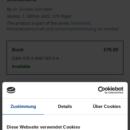
By
Dr. Gorden Schröder
Nomos, 1. Edition 2022, 379 Pages
The product is part of the series
Sicherheit.
Polizeiwissenschaft und Sicherheitsforschung im Kontext
Europol als Akteur in der Sicherheitsarchitektur der EU
Book
€79.00
ISBN 978-3-8487-8413-4
Available
Europol als Akteur in der Sicherheitsarchitektur der EU
eBook
€79.00
ISBN 978-3-7489-2789-1
Available
Zustimmung
Details
Über Cookies
Prices include VAT. Depending on the delivery address, VAT
Diese Webseite verwendet Cookies
may vary at checkout.