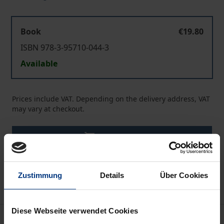
Book
€19.80
ISBN 978-3-95710-044-3
Available
Prices include VAT. Depending on the delivery address, VAT
may vary at checkout.
Add to Cart
Add to Wish List
Delivery cost notice
Zustimmung
Details
Über Cookies
Diese Webseite verwendet Cookies
Description