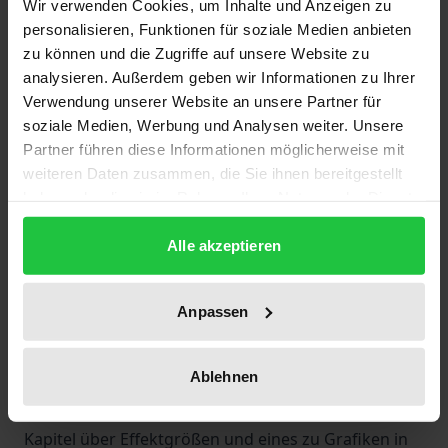
Wir verwenden Cookies, um Inhalte und Anzeigen zu
personalisieren, Funktionen für soziale Medien anbieten
Die explorative Datenanalyse (EDA) umfasst eine
zu können und die Zugriffe auf unsere Website zu
Reihe meist grafischer oder semigrafischer
analysieren. Außerdem geben wir Informationen zu Ihrer
Verfahren, die es ermöglichen, Daten und
Verwendung unserer Website an unsere Partner für
soziale Medien, Werbung und Analysen weiter. Unsere
Ergebnisse besser zu verstehen. Das Ziel der EDA ist
Partner führen diese Informationen möglicherweise mit
es Muster, Auffälligkeiten oder Zusammenhänge in
weiteren Daten zusammen, die Sie ihnen bereitgestellt
Daten zu entdecken. Im Hauptteil des Buches
haben oder die sie im Rahmen Ihrer Nutzung der Dienste
werden die Grundtechniken zur Exploration von
gesammelt haben.
Verteilungen, Zusammenhängen und multivariaten
Alle akzeptieren
Beziehungen vorgestellt. Die Grenzen zwischen der
explorativen und der deskriptiven Datenanalyse sind
Anpassen
fließend und für eine vernünftige Datenanalyse (und
auch zur Kommunikation von Ergebnissen) sind
Ablehnen
beide unabdingbar. Deswegen behandelt das Buch
beide Arten von Verfahren. Zudem enthält es ein
Kapitel über Effektgrößen und eines zu Grafiken in