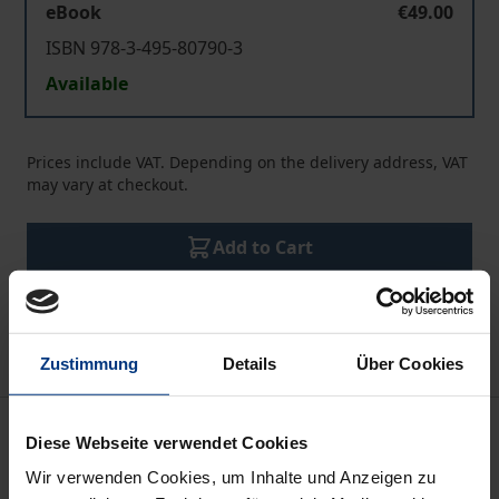
eBook
€49.00
ISBN 978-3-495-80790-3
Available
Prices include VAT. Depending on the delivery address, VAT
may vary at checkout.
Add to Cart
Add to Wish List
Delivery cost notice
Zustimmung
Details
Über Cookies
Description
Diese Webseite verwendet Cookies
Wir verwenden Cookies, um Inhalte und Anzeigen zu
Wie lassen sich ethisch motivierte Taten denken, die