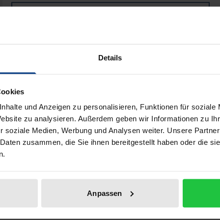
Book
€39.80
ISBN 978-3-96821-320-0
Not available
Details
Add to Cart
Add to Wish List
Cookies
Delivery cost notice
nhalte und Anzeigen zu personalisieren, Funktionen für soziale
Website zu analysieren. Außerdem geben wir Informationen zu I
r soziale Medien, Werbung und Analysen weiter. Unsere Partner
 Daten zusammen, die Sie ihnen bereitgestellt haben oder die s
n.
Bibliographical data
Anpassen
den Untersuchungen werden hier zum ersten Mal aus den 
 Karlsruhe als Mitglied der örtlichen »Lateinischen Gesell