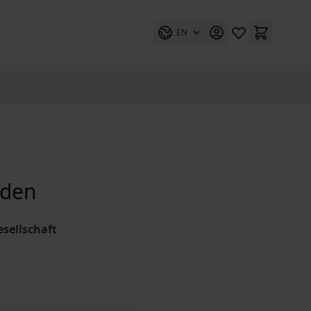
EN
aden
esellschaft