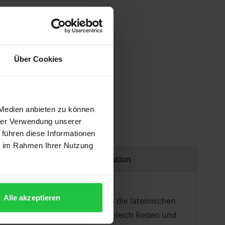
Über Cookies
 Medien anbieten zu können
hrer Verwendung unserer
 führen diese Informationen
ie im Rahmen Ihrer Nutzung
Product safety information
Alle akzeptieren
eigenhändigen Manuskripten die lateinischen
schaft« gehalten hat. Indem zugleich Reden und