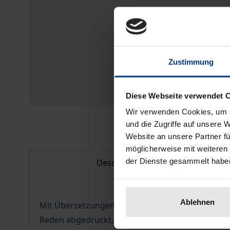
Zustimmung
Diese Webseite verwendet 
Wir verwenden Cookies, um I
und die Zugriffe auf unsere 
Website an unsere Partner fü
möglicherweise mit weiteren
der Dienste gesammelt habe
Description
Ablehnen
Mit Übersetzungen, Kommentaren und begleiten
Reden abgedruckt, die der junge Hebel 1776/77 in