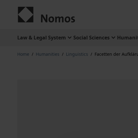
Skip to Content
Law & Legal System
Social Sciences
Humanit
Home
/
Humanities
/
Linguistics
/
Facetten der Aufklä