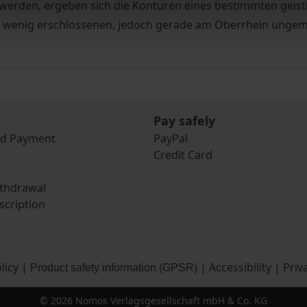
 werden, ergeben sich die Konturen eines bestimmten geist
ang wenig erschlossenen, jedoch gerade am Oberrhein ungem
Pay safely
nd Payment
PayPal
Credit Card
ithdrawal
scription
licy
|
|
Accessibility
|
Priv
Product safety information (GPSR)
© 2026 Nomos Verlagsgesellschaft mbH & Co. KG