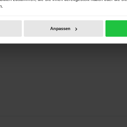
n.
minar in Jerusalem
Anpassen