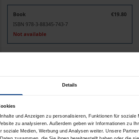
Book
€19.80
ISBN 978-3-88345-743-7
Not available
Add to Cart
Add to Wish List
Delivery cost notice
Details
Prod
Cookies
nhalte und Anzeigen zu personalisieren, Funktionen für soziale
Website zu analysieren. Außerdem geben wir Informationen zu I
r soziale Medien, Werbung und Analysen weiter. Unsere Partner
 Daten zusammen, die Sie ihnen bereitgestellt haben oder die s