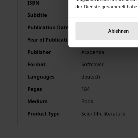
ISBN
978-3-88345-743-7
der Dienste gesammelt habe
Subtitle
Deutsch-israelisches Se
Publication Date
Jun 30, 1998
Ablehnen
Year of Publication
1998
Publisher
Academia
Format
Softcover
Languages
deutsch
Pages
184
Medium
Book
Product Type
Scientific literature