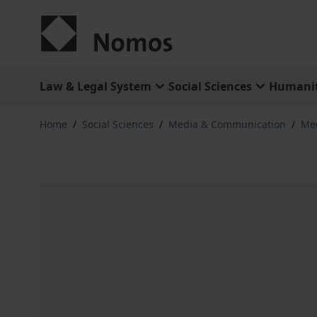
Skip to Content
Law & Legal System
Social Sciences
Humanit
Home
/
Social Sciences
/
Media & Communication
/
Me