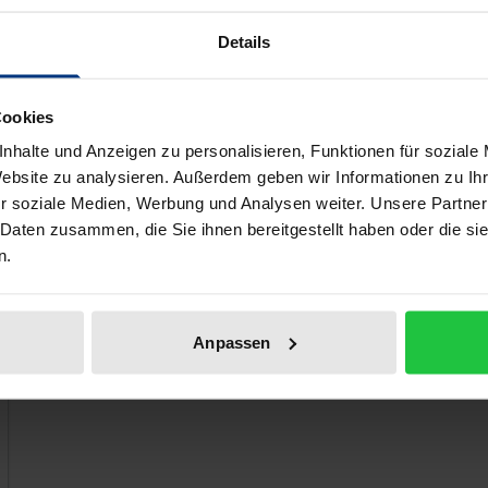
hischen Pornografie wird diese Arbeit den obigen Fragen 
Details
Mainstreamporno sowie das Phänomen der Tube-Seiten solle
tzungen und Möglichkeiten fair produzierter Pornografie b
Cookies
nhalte und Anzeigen zu personalisieren, Funktionen für soziale
 like!
Website zu analysieren. Außerdem geben wir Informationen zu I
r soziale Medien, Werbung und Analysen weiter. Unsere Partner
 Daten zusammen, die Sie ihnen bereitgestellt haben oder die s
n.
Anpassen