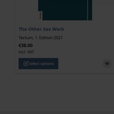
The price depends on the options chosen on the
The Other Sex Work
Tectum, 1. Edition 2021
€38.00
incl. VAT
Select options