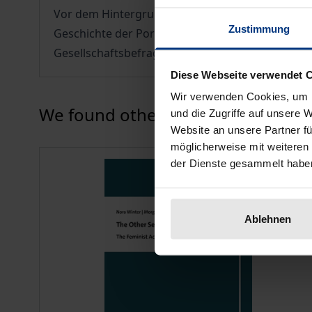
Vor dem Hintergrund der feministischen bzw. et
Zustimmung
Geschichte der Pornografie, die Macharten im 
Gesellschaftsbefragung zu Erwartungen, Einschä
Diese Webseite verwendet 
Wir verwenden Cookies, um I
Press to skip carousel
We found other products you might
und die Zugriffe auf unsere 
Website an unsere Partner fü
möglicherweise mit weiteren
der Dienste gesammelt habe
Ablehnen