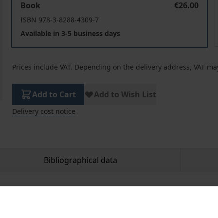
Book
€26.00
ISBN 978-3-8288-4309-7
Available in 3-5 business days
Prices include VAT. Depending on the delivery address, VAT may
Add to Cart
Add to Wish List
Delivery cost notice
Bibliographical data
 – Ein Zeichen der Befreiung oder doch nur Sexismus? Wer dir
ist das Stroh auf der anderen Seite?