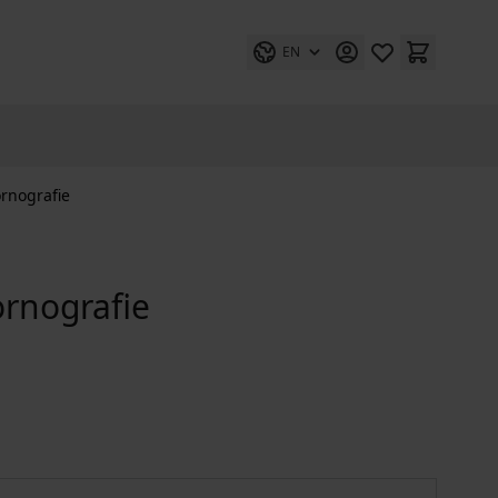
EN
rnografie
ornografie
Feministische und ethische Pornografie