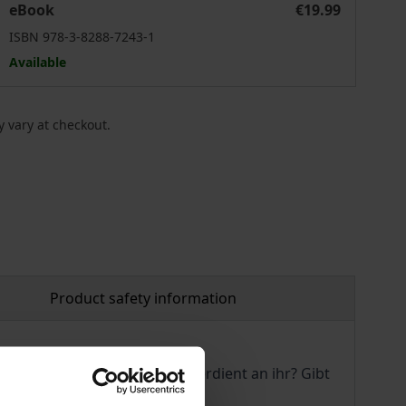
eBook
€19.99
ISBN 978-3-8288-7243-1
Available
 vary at checkout.
Product safety information
igiert unsere Lust und wer verdient an ihr? Gibt