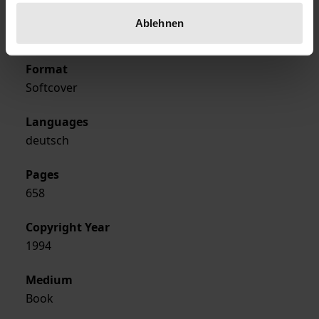
Publisher
Ablehnen
Ergon
Format
Softcover
Languages
deutsch
Pages
658
Copyright Year
1994
Medium
Book