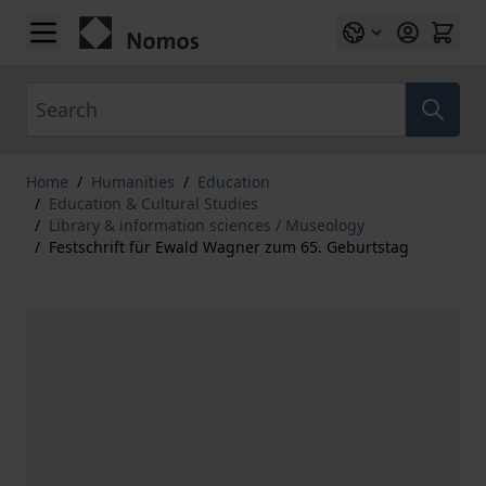
Skip to Content
Search
Home
/
Humanities
/
Education
/
Education & Cultural Studies
/
Library & information sciences / Museology
/
Festschrift für Ewald Wagner zum 65. Geburtstag