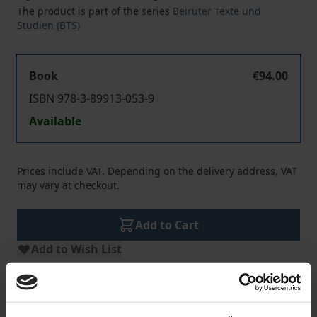
The product is part of the series
Beiruter Texte und
Studien (BTS)
Book
€94.00
ISBN 978-3-89913-053-9
Available
Prices include VAT. Depending on the delivery address, VAT
may vary at checkout.
Add to Cart
Add to Wish List
Delivery cost notice