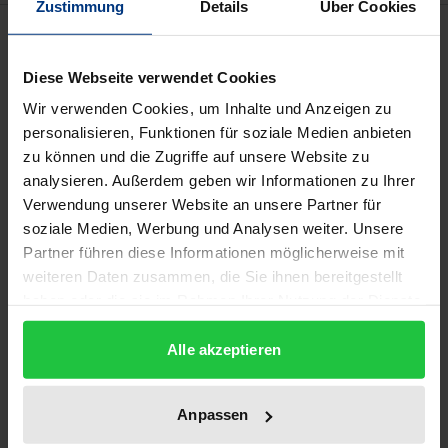
Zustimmung
Details
Über Cookies
Bibliographical data
Diese Webseite verwendet Cookies
Edition
Wir verwenden Cookies, um Inhalte und Anzeigen zu
1
personalisieren, Funktionen für soziale Medien anbieten
zu können und die Zugriffe auf unsere Website zu
ISBN
analysieren. Außerdem geben wir Informationen zu Ihrer
978-3-89913-053-9
Verwendung unserer Website an unsere Partner für
soziale Medien, Werbung und Analysen weiter. Unsere
Subtitle
Partner führen diese Informationen möglicherweise mit
Band 2: Studien zur arabischen Dichtung
weiteren Daten zusammen, die Sie ihnen bereitgestellt
haben oder die sie im Rahmen Ihrer Nutzung der Dienste
Publication Date
gesammelt haben.
Jan 1, 1994
Alle akzeptieren
Year of Publication
Anpassen
1994