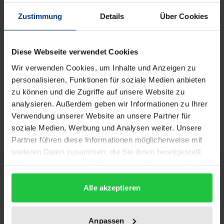
Book
€17.50
Zustimmung
Details
Über Cookies
ISBN 978-3-88345-511-2
Not available
Diese Webseite verwendet Cookies
Wir verwenden Cookies, um Inhalte und Anzeigen zu
personalisieren, Funktionen für soziale Medien anbieten
Add to Cart
zu können und die Zugriffe auf unsere Website zu
Add to Wish List
analysieren. Außerdem geben wir Informationen zu Ihrer
Delivery cost notice
Verwendung unserer Website an unsere Partner für
soziale Medien, Werbung und Analysen weiter. Unsere
Partner führen diese Informationen möglicherweise mit
weiteren Daten zusammen, die Sie ihnen bereitgestellt
haben oder die sie im Rahmen Ihrer Nutzung der Dienste
Description
gesammelt haben.
Alle akzeptieren
U.a.:
Borgers, W.:
Von der Motionsmaschine zum
Fitneß-Studio -
Lötzerich, H.:
Wird in Fitneß-Studios
Anpassen
richtig trainiert? –
Mickler, W./Moser, T.:
Warum Fitneß-