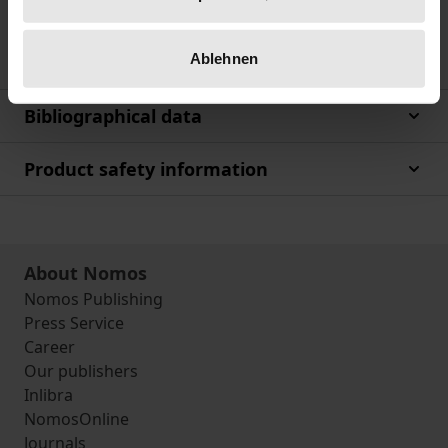
Studios attraktiv sind – Eine
motivationspsychologische Analyse.
Ablehnen
Bibliographical data
Product safety information
About Nomos
Nomos Publishing
Press Service
Career
Our publishers
Inlibra
NomosOnline
Journals