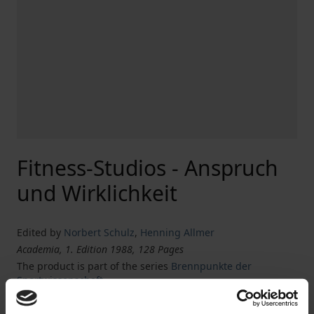
Fitness-Studios - Anspruch
und Wirklichkeit
Edited by
Norbert Schulz
,
Henning Allmer
Academia, 1. Edition 1988, 128 Pages
The product is part of the series
Brennpunkte der
Sportwissenschaft