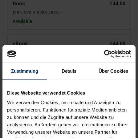
Book
€44.00
ISBN 978-3-8288-4835-1
Available
Flag Follows Trade?
eBook
€44.00
ISBN 978-3-8288-7952-2
Available
Zustimmung
Details
Über Cookies
Prices include VAT. Depending on the delivery address, VAT
may vary at checkout.
Diese Webseite verwendet Cookies
Wir verwenden Cookies, um Inhalte und Anzeigen zu
Add to Cart
personalisieren, Funktionen für soziale Medien anbieten
Add to Wish List
zu können und die Zugriffe auf unsere Website zu
Delivery cost notice
analysieren. Außerdem geben wir Informationen zu Ihrer
Verwendung unserer Website an unsere Partner für