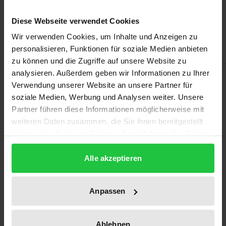
Add to Wish List
Diese Webseite verwendet Cookies
Delivery cost notice
Wir verwenden Cookies, um Inhalte und Anzeigen zu
personalisieren, Funktionen für soziale Medien anbieten
zu können und die Zugriffe auf unsere Website zu
analysieren. Außerdem geben wir Informationen zu Ihrer
Description
Verwendung unserer Website an unsere Partner für
soziale Medien, Werbung und Analysen weiter. Unsere
Flexibilität galt in den 1970er und 1980er Jahren als
Partner führen diese Informationen möglicherweise mit
ein Zauberwort. Die Rede war von einem
weiteren Daten zusammen, die Sie ihnen bereitgestellt
haben oder die sie im Rahmen Ihrer Nutzung der Dienste
Paradigmenwechsel und einer neuen Art des
gesammelt haben.
globalen Kapitalismus. Der Band widmet sich der
Alle akzeptieren
Geschichte der Flexibilisierung der Arbeitswelt seit
der zweiten Hälfte des 20. Jahrhunderts. Die
Anpassen
Beiträge stellen die Ambivalenzen des Konzepts
heraus, das zwischen Hoffnungen auf Emanzipation
und einer Befreiung von starren Ordnungen und
Ablehnen