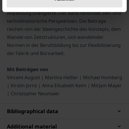
dem Druck zur permanenten Veränderung und
Anpassung changierte. Der Band verbindet zeit- und
technikhistorische Perspektiven. Die Beiträge
reichen von der Ideengeschichte des Konzepts, dem
Wandel von Zeitstrukturen, sich wandelnder
Normen in der Berufsbildung bis zur Flexibilisierung
der Fabrik und Büroarbeit.
Mit Beiträgen von
Vincent August | Martina Heßler | Michael Homberg
| Kirstin Jorns | Anna Elisabeth Keim | Mirjam Mayer
| Christopher Neumaier
Bibliographical data
Additional material