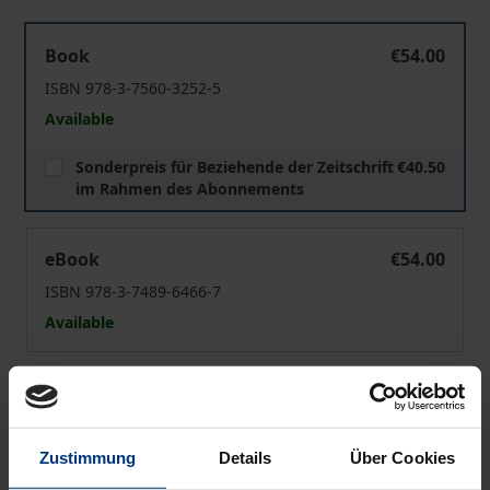
Flexible Arbeitswelten
Book
€54.00
ISBN 978-3-7560-3252-5
Available
Sonderpreis für Beziehende der Zeitschrift
€40.50
im Rahmen des Abonnements
Flexible Arbeitswelten
eBook
€54.00
ISBN 978-3-7489-6466-7
Available
Prices include VAT. Depending on the delivery address, VAT
may vary at checkout.
Zustimmung
Details
Über Cookies
Add to Cart