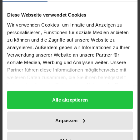
Welt neue Konfliktlagen sichtbar geworden, die ihre
Diese Webseite verwendet Cookies
Wurzeln in nationalen, ethnischen, kulturellen und
Wir verwenden Cookies, um Inhalte und Anzeigen zu
religiösen Gegensätzen haben und deren friedliche
personalisieren, Funktionen für soziale Medien anbieten
Bewältigung allein von vertraglichen (»föderativen«)
zu können und die Zugriffe auf unsere Website zu
Regelungen oder Strukturen zu erhoffen ist. Es liegt
analysieren. Außerdem geben wir Informationen zu Ihrer
daher nahe, den Föderalismus als eine der
Verwendung unserer Website an unsere Partner für
wichtigsten staatlichen und gesellschaftlichen
soziale Medien, Werbung und Analysen weiter. Unsere
Integrationsformen zu begreifen, die es
Partner führen diese Informationen möglicherweise mit
weiteren Daten zusammen, die Sie ihnen bereitgestellt
auszubauen, zu stärken und nicht zuletzt
haben oder die sie im Rahmen Ihrer Nutzung der Dienste
wissenschaftlich zu erforschen gilt.
gesammelt haben.
Im Band 9 der diesem Ziel gewidmeten
Alle akzeptieren
Schriftenreihe behandeln Autoren aus Deutschland
und der Russischen Föderation aktuelle Tendenzen
Anpassen
und Probleme der Verfassungsgerichtsbarkeit
insbesondere auch auf regionaler Ebene.
Mit Beiträgen von: S. Baburin, M. Baglai, N.