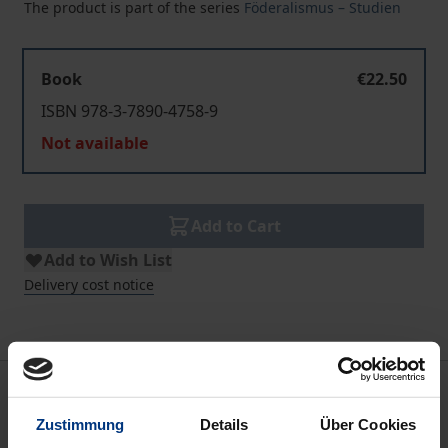
The product is part of the series
Föderalismus – Studien
Book
€22.50
ISBN 978-3-7890-4758-9
Not available
Add to Cart
Add to Wish List
Delivery cost notice
Description
Zustimmung
Details
Über Cookies
Am Ende des 20. Jahrhunderts sind überall auf der