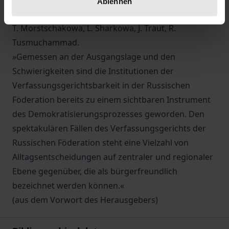
Ablehnen
Ermakowa, A. Gataullin, J. Gawrjussow, A. Kowaljow,
T. Morstschakowa, L. Sharkowa, J. Traut, R.
Tusmuchammad.
»Gemessen an der Ausgangslage und den
Schwierigkeiten sind die Institutionen der
Verfassungsgerichtsbarkeit in der Russischen
Föderation bereits zu einem sichtbaren Instrument
des Demokratisierungsprozesses geworden. Den
spektakulären Fällen des Verfassungsgerichts der
Russischen Föderation steht eine Vielzahl von
Alltagsentscheidungen auf zentraler und regionaler
Ebene gegenüber, die als bürgerfreundlich
bezeichnet werden können.«
(aus dem Vorwort des Herausgebers)