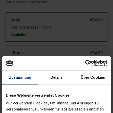
zur Theaterwissenschaft
Formen von Theatralität in mittelalterlichen Weihnachts
Book
€84.00
ISBN 978-3-8288-4719-4
Available
Formen von Theatralität in mittelalterlichen Weihnachts
eBook
€84.00
ISBN 978-3-8288-7813-6
Available
Zustimmung
Details
Über Cookies
Prices include VAT. Depending on the delivery address, VAT
may vary at checkout.
Diese Webseite verwendet Cookies
Wir verwenden Cookies, um Inhalte und Anzeigen zu
Add to Cart
personalisieren, Funktionen für soziale Medien anbieten
Add to Wish List