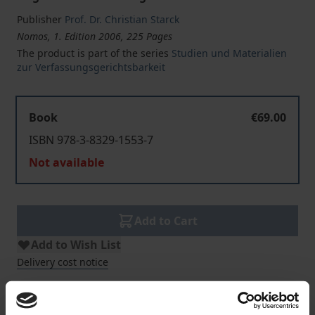
Publisher
Prof. Dr. Christian Starck
Nomos, 1. Edition 2006, 225 Pages
The product is part of the series
Studien und Materialien
zur Verfassungsgerichtsbarkeit
Book
€69.00
ISBN 978-3-8329-1553-7
Not available
Add to Cart
Add to Wish List
Delivery cost notice