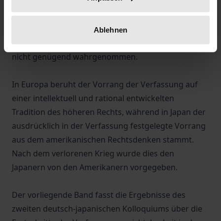
die Aufgabe des legislativen Dienstes des Kabinetts
ist, die Verfassung auszulegen. Darüber hinaus wird
in Japan, im Gegensatz zu Europa, die
Ablehnen
Verfassungsrechtslehre vom Obersten Gerichtshof
nicht genügend wahrgenommen.
In Europa beruht der Vorrang der Verfassung auf
einer intellektuell und rational entwickelten
Tradition des höheren Rechts, während in Japan der
ausdrücklich in der Verfassung festgelegte Vorrang
aus dem amerikanischen Rechtsdenken stammt.
Nach dem verlorenen Krieg wurde dies den
Japanern von den Amerikanern vorgegeben.
Der vorliegende Band fasst die Ergebnisse des
zweiten deutsch-japanischen Kolloquiums über die