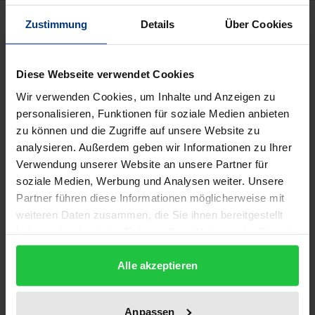
Description
Zustimmung
Details
Über Cookies
Wie ist das Verhältnis der
Diese Webseite verwendet Cookies
Verfassungsgerichtsbarkeit zur Demokratie? Welche
Wir verwenden Cookies, um Inhalte und Anzeigen zu
Wirkung haben verfassungsrechtliche
personalisieren, Funktionen für soziale Medien anbieten
Entscheidungen? Was versteht man unter höherem
zu können und die Zugriffe auf unsere Website zu
Recht und worauf beruht dieser Gedanke? Wie
analysieren. Außerdem geben wir Informationen zu Ihrer
erfolgt der Grundrechtsschutz durch die
Verwendung unserer Website an unsere Partner für
Verfassungsgerichte? Diese Fragen werden in
soziale Medien, Werbung und Analysen weiter. Unsere
Deutschland und Japan unterschiedlich beantwortet.
Partner führen diese Informationen möglicherweise mit
weiteren Daten zusammen, die Sie ihnen bereitgestellt
haben oder die sie im Rahmen Ihrer Nutzung der Dienste
Der Grundrechtsschutz wird vom japanischen
gesammelt haben.
Obersten Gerichtshof im Vergleich zur italienischen
Alle akzeptieren
und österreichischen Verfassungsgerichtsbarkeit
sehr zurückhaltend ausgeübt, so dass es in Japan
Anpassen