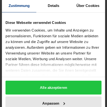
Zustimmung
Details
Über Cookies
Bibliographical data
Diese Webseite verwendet Cookies
Wir verwenden Cookies, um Inhalte und Anzeigen zu
Edition
personalisieren, Funktionen für soziale Medien anbieten
1
zu können und die Zugriffe auf unsere Website zu
analysieren. Außerdem geben wir Informationen zu Ihrer
ISBN
Verwendung unserer Website an unsere Partner für
978-3-7930-9341-1
soziale Medien, Werbung und Analysen weiter. Unsere
Partner führen diese Informationen möglicherweise mit
Subtitle
weiteren Daten zusammen, die Sie ihnen bereitgestellt
Ein Schreibprozeß als "System des Teilbaues"
haben oder die sie im Rahmen Ihrer Nutzung der Dienste
gesammelt haben.
Publication Date
Alle akzeptieren
Jan 1, 2002
Year of Publication
Anpassen