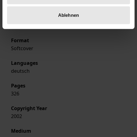
2002
Ablehnen
Publisher
Rombach
Format
Softcover
Languages
deutsch
Pages
326
Copyright Year
2002
Medium