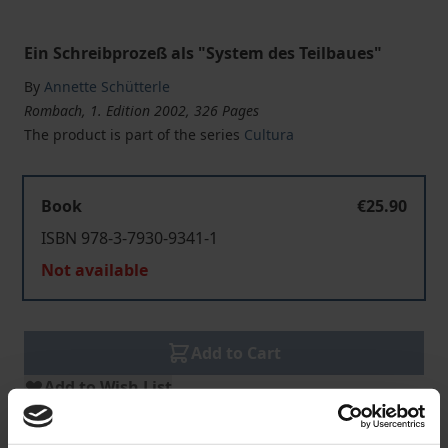
Ein Schreibprozeß als "System des Teilbaues"
By
Annette Schütterle
Rombach, 1. Edition 2002, 326 Pages
The product is part of the series
Cultura
Book
€25.90
ISBN 978-3-7930-9341-1
Not available
Add to Cart
Add to Wish List
Delivery cost notice