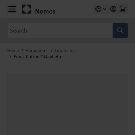
Skip to Content
Search
Home
/
Humanities
/
Linguistics
/
Franz Kafkas Oktavhefte