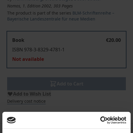
Nomos, 1. Edition 2002, 303 Pages
The product is part of the series
BLM-Schriftenreihe –
Bayerische Landeszentrale für neue Medien
Book
€20.00
ISBN 978-3-8329-4781-1
Not available
Add to Cart
Add to Wish List
Delivery cost notice
Bibliographical data