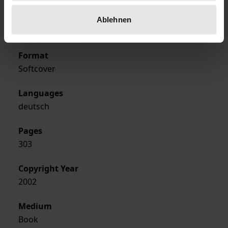
Publisher
Ablehnen
Nomos
Format
Softcover
Languages
deutsch
Pages
303
Copyright Year
2002
Medium
Book