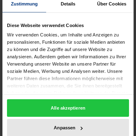
Zustimmung
Details
Über Cookies
Edition
Diese Webseite verwendet Cookies
1
Wir verwenden Cookies, um Inhalte und Anzeigen zu
ISBN
personalisieren, Funktionen für soziale Medien anbieten
zu können und die Zugriffe auf unsere Website zu
978-3-8329-4781-1
analysieren. Außerdem geben wir Informationen zu Ihrer
Verwendung unserer Website an unsere Partner für
Subtitle
soziale Medien, Werbung und Analysen weiter. Unsere
Chancen und Hemmnisse für
Partner führen diese Informationen möglicherweise mit
Frauenerwerbstätigkeit in einer prosperierenden
weiteren Daten zusammen, die Sie ihnen bereitgestellt
Zukunftsbranche
haben oder die sie im Rahmen Ihrer Nutzung der Dienste
gesammelt haben.
Publication Date
Alle akzeptieren
May 20, 2009
Year of Publication
Anpassen
2009