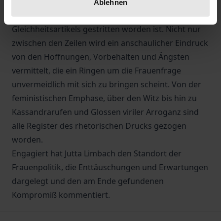
politischen Argumente informieren, mit denen für
Ablehnen
oder gegen eine Präzisierung und Ergänzung des
Gleichheitsartikels gestritten worden ist. Nicht nur
zwischen den Zeilen wird ein anschaulicher Eindruck
von den Hoffnungen, Vorbehalten und Ängsten
vermittelt, die ein Ringen um die Frauenfrage
unvermeidlich mit sich zu bringen scheint. Von der
feministischen Emphase, über den Witz bis hin zu
Kassandrarufen und Glossen viriler Arroganz sind
alle Register des rhetorischen Drucks gezogen
worden.
Engagiert hat Jutta Limbach den Standort der
Frauenpolitik, die Enttäuschungen und Erwartungen
dargelegt und den am Ende gefundenen
Kompromiß kommentiert.