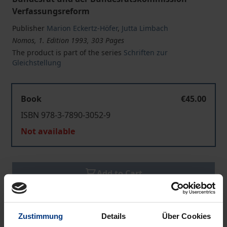
Verfassungsreform
Publisher
Marion Eckertz-Höfer
,
Jutta Limbach
Nomos, 1. Edition 1993, 303 Pages
The product is part of the series
Schriften zur
Gleichstellung
Book
€45.00
ISBN 978-3-7890-3052-9
Not available
Add to Cart
Add to Wish List
Delivery cost notice
Zustimmung
Details
Über Cookies