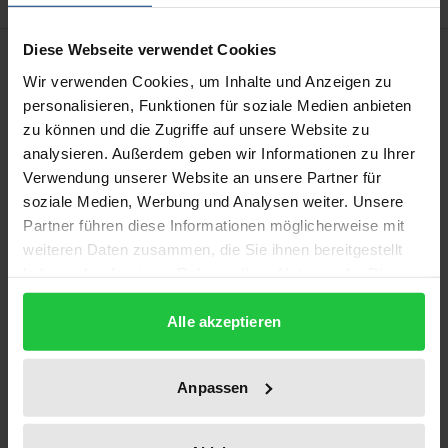
Diese Webseite verwendet Cookies
Description
Wir verwenden Cookies, um Inhalte und Anzeigen zu
personalisieren, Funktionen für soziale Medien anbieten
Der Band dokumentiert die Anhörung und
zu können und die Zugriffe auf unsere Website zu
Aussprache zu Art. 3 in der Gemeinsamen
analysieren. Außerdem geben wir Informationen zu Ihrer
Verfassungskommission von Bundestag und
Verwendung unserer Website an unsere Partner für
Bundesrat sowie auszugsweise die Vorarbeiten und
soziale Medien, Werbung und Analysen weiter. Unsere
-überlegungen der vorausgegangenen
Partner führen diese Informationen möglicherweise mit
weiteren Daten zusammen, die Sie ihnen bereitgestellt
Verfassungskommission des Bundesrats. Die Texte
haben oder die sie im Rahmen Ihrer Nutzung der Dienste
vermitteln einen Einblick in die höchst kontroverse
gesammelt haben.
Debatte um ein Gleichstellungsgebot und eine
Alle akzeptieren
Kompensationsklausel, die eine partielle
Bevorzugung von Frauen gestattet.
Anpassen
Leserinnen und Leser können sich in diesem Band
über das Arsenal der empirischen, juristischen und