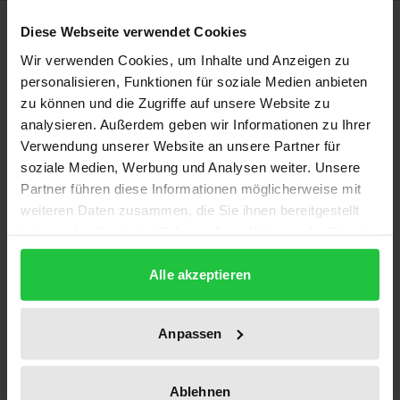
Description
Diese Webseite verwendet Cookies
Wir verwenden Cookies, um Inhalte und Anzeigen zu
Das Niedersächsische Hochschulgesetz 2002 bricht
personalisieren, Funktionen für soziale Medien anbieten
mit dem überkommenen Modell der
zu können und die Zugriffe auf unsere Website zu
analysieren. Außerdem geben wir Informationen zu Ihrer
Hochschulselbstverwaltung. Das neue
Verwendung unserer Website an unsere Partner für
Betriebssystem der zentralistisch organisierten
soziale Medien, Werbung und Analysen weiter. Unsere
Präsidialuniversität ersetzt weitgehend die
Partner führen diese Informationen möglicherweise mit
wissenschaftsadäquate akademische
weiteren Daten zusammen, die Sie ihnen bereitgestellt
Kollegialverwaltung. Dies widerspricht ebenso wie
haben oder die sie im Rahmen Ihrer Nutzung der Dienste
die nach gleichen Prinzipien organisierte öffentlich-
gesammelt haben.
Alle akzeptieren
rechtliche Stiftungsuniversität in zentralen Punkten
dem im Grundrecht der Wissenschaftsfreiheit
verankerten Anspruch der Wissenschaftler auf
Anpassen
Selbstbestimmung über die für sie relevanten
wissenschaftlichen Angelegenheiten. Die
Ablehnen