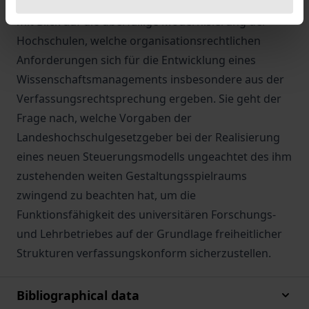
vorliegende hochschulrechtliche Analyse untersucht
mit Blick auf die überfällige Modernisierung der
Hochschulen, welche organisationsrechtlichen
Anforderungen sich für die Entwicklung eines
Wissenschaftsmanagements insbesondere aus der
Verfassungsrechtsprechung ergeben. Sie geht der
Frage nach, welche Vorgaben der
Landeshochschulgesetzgeber bei der Realisierung
eines neuen Steuerungsmodells ungeachtet des ihm
zustehenden weiten Gestaltungsspielraums
zwingend zu beachten hat, um die
Funktionsfähigkeit des universitären Forschungs-
und Lehrbetriebes auf der Grundlage freiheitlicher
Strukturen verfassungskonform sicherzustellen.
Bibliographical data