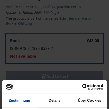
Prof. Dr Dieter Sterzel
,
Prof. Dr. Joachim Perels
Nomos, 1. Edition 2003, 300 Pages
The product is part of the series
Schriften der Hans-
Böckler-Stiftung
Book
€48.00
ISBN 978-3-7890-8329-7
Not available
Add to Cart
Add to Wish List
Delivery cost notice
Zustimmung
Details
Über Cookies