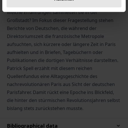
sich in der Fremde, was fürchteten sie zu Hause?
Welche Erfahrungen sammelten sie in der
Großstadt? Im Fokus dieser Fragestellung stehen
Berichte von Deutschen, die während der
Direktoriumszeit die französische Metropole
aufsuchten, sich kürzere oder längere Zeit in Paris
aufhielten und in Briefen, Tagebüchern oder
Publikationen die dortigen Verhältnisse darstellten.
Patrick Spell erzählt mit diesem reichen
Quellenfundus eine Alltagsgeschichte des
nachrevolutionären Paris aus Sicht der deutschen
Parisfahrer. Damit rückt eine Epoche ins Blickfeld,
die hinter den stürmischen Revolutionsjahren selbst
bislang stets zurückstehen musste.
Bibliographical data