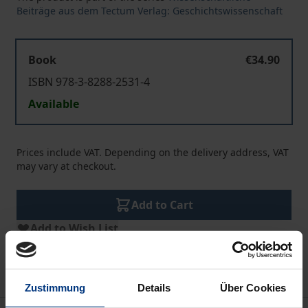
Beiträge aus dem Tectum Verlag: Geschichtswissenschaft
Book
€34.90
ISBN 978-3-8288-2531-4
Available
Prices include VAT. Depending on the delivery address, VAT
may vary at checkout.
Add to Cart
Add to Wish List
Delivery cost notice
Zustimmung
Details
Über Cookies