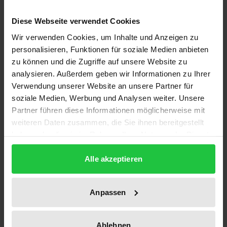
Description
Diese Webseite verwendet Cookies
„Paris wird beynah izt von Deutschen bevölkert“
Wir verwenden Cookies, um Inhalte und Anzeigen zu
staunte Karl Friedrich Cramer im November 1796.
personalisieren, Funktionen für soziale Medien anbieten
zu können und die Zugriffe auf unsere Website zu
Tatsächlich: Frankreichs Metropole zog deutsche
analysieren. Außerdem geben wir Informationen zu Ihrer
Zeitgenossen fast magisch an. Bereits Ende des 17.
Verwendung unserer Website an unsere Partner für
Jahrhunderts waren zahlreiche Lehrlinge und
soziale Medien, Werbung und Analysen weiter. Unsere
Gesellen auf ihrer Wanderschaft nach Paris
Partner führen diese Informationen möglicherweise mit
gekommen und viele im Faubourg Saint-Antoine
weiteren Daten zusammen, die Sie ihnen bereitgestellt
gleich hinter der Bastille geblieben. Neben den
haben oder die sie im Rahmen Ihrer Nutzung der Dienste
gesammelt haben.
Handwerkern zog die Stadt deutsche Künstler,
Alle akzeptieren
Gelehrte und Diplomaten an. Im 18. Jahrhundert
wuchs eine regelrechte deutsche Kolonie heran. Der
Ausbruch der Französischen Revolution lockte noch
Anpassen
mehr Deutsche an die Seine. Wer waren diese
Deutschen und warum kamen sie? Was erhofften sie
Ablehnen