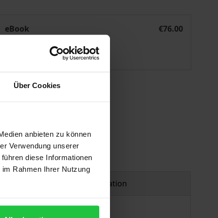
Fremdeinfluss durch Zustimmungsvorbehalte
eBook
€76.00
ISBN 978-3-8452-9580-0
Available
Über Cookies
 vary at checkout.
 Medien anbieten zu können
hrer Verwendung unserer
 führen diese Informationen
ie im Rahmen Ihrer Nutzung
Product safety information