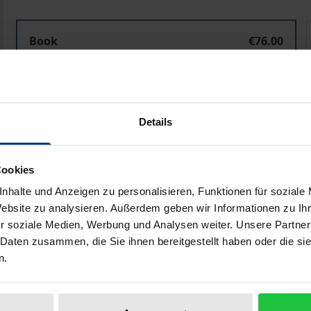
Fremdeinfluss durch Zustimmungsvorbehalte
Book
€76.00
ISBN 978-3-8487-5412-0
Available
Details
Prices include VAT. Depending on the delivery address, VAT may
Add to Cart
Add to Wish List
Cookies
nhalte und Anzeigen zu personalisieren, Funktionen für soziale
Delivery cost notice
Website zu analysieren. Außerdem geben wir Informationen zu I
r soziale Medien, Werbung und Analysen weiter. Unsere Partner
 Daten zusammen, die Sie ihnen bereitgestellt haben oder die s
n.
Bibliographical data