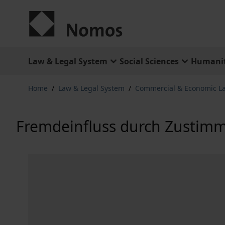
Skip to Content
Law & Legal System
Social Sciences
Humanit
Home
/
Law & Legal System
/
Commercial & Economic L
Fremdeinfluss durch Zustim